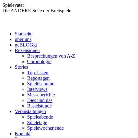
Zum
Spielevater
Inhalt
Die ANDERE Seite der Brettspiele
springen
Startseite
über uns
geBLOGgt
Rezensionen
Besprechungen von A-Z
Chronologie
Stories
Top-Listen
Reportagen
Spieltischrand
Interviews
Messeberichte
Dies und das
Bastelstunde
Veranstaltungen
Spieleabende
Spieletage
Spielewochenende
Kontakt