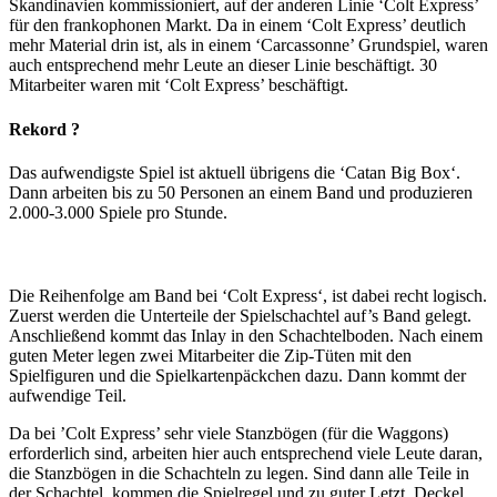
Skandinavien kommissioniert, auf der anderen Linie ‘Colt Express’
für den frankophonen Markt. Da in einem ‘Colt Express’ deutlich
mehr Material drin ist, als in einem ‘Carcassonne’ Grundspiel, waren
auch entsprechend mehr Leute an dieser Linie beschäftigt. 30
Mitarbeiter waren mit ‘Colt Express’ beschäftigt.
Rekord ?
Das aufwendigste Spiel ist aktuell übrigens die ‘Catan Big Box‘.
Dann arbeiten bis zu 50 Personen an einem Band und produzieren
2.000-3.000 Spiele pro Stunde.
Die Reihenfolge am Band bei ‘Colt Express‘, ist dabei recht logisch.
Zuerst werden die Unterteile der Spielschachtel auf’s Band gelegt.
Anschließend kommt das Inlay in den Schachtelboden. Nach einem
guten Meter legen zwei Mitarbeiter die Zip-Tüten mit den
Spielfiguren und die Spielkartenpäckchen dazu. Dann kommt der
aufwendige Teil.
Da bei ’Colt Express’ sehr viele Stanzbögen (für die Waggons)
erforderlich sind, arbeiten hier auch entsprechend viele Leute daran,
die Stanzbögen in die Schachteln zu legen. Sind dann alle Teile in
der Schachtel, kommen die Spielregel und zu guter Letzt, Deckel.