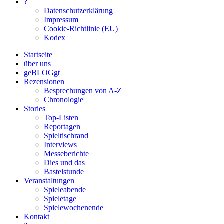
?
Datenschutzerklärung
Impressum
Cookie-Richtlinie (EU)
Kodex
Startseite
über uns
geBLOGgt
Rezensionen
Besprechungen von A-Z
Chronologie
Stories
Top-Listen
Reportagen
Spieltischrand
Interviews
Messeberichte
Dies und das
Bastelstunde
Veranstaltungen
Spieleabende
Spieletage
Spielewochenende
Kontakt