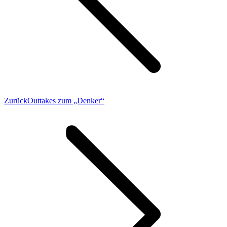
Vorheriger
Zurück
Outtakes zum „Denker“
Beitrag: