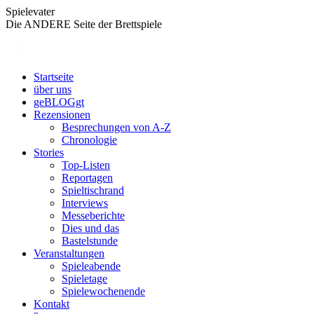
Zum
Spielevater
Inhalt
Die ANDERE Seite der Brettspiele
springen
Startseite
über uns
geBLOGgt
Rezensionen
Besprechungen von A-Z
Chronologie
Stories
Top-Listen
Reportagen
Spieltischrand
Interviews
Messeberichte
Dies und das
Bastelstunde
Veranstaltungen
Spieleabende
Spieletage
Spielewochenende
Kontakt