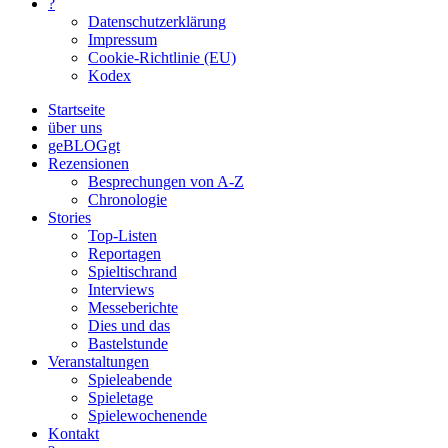
?
Datenschutzerklärung
Impressum
Cookie-Richtlinie (EU)
Kodex
Startseite
über uns
geBLOGgt
Rezensionen
Besprechungen von A-Z
Chronologie
Stories
Top-Listen
Reportagen
Spieltischrand
Interviews
Messeberichte
Dies und das
Bastelstunde
Veranstaltungen
Spieleabende
Spieletage
Spielewochenende
Kontakt