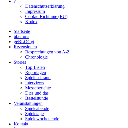
?
Datenschutzerklärung
Impressum
Cookie-Richtlinie (EU)
Kodex
Startseite
über uns
geBLOGgt
Rezensionen
Besprechungen von A-Z
Chronologie
Stories
Top-Listen
Reportagen
Spieltischrand
Interviews
Messeberichte
Dies und das
Bastelstunde
Veranstaltungen
Spieleabende
Spieletage
Spielewochenende
Kontakt