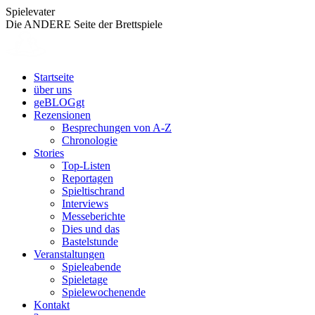
Zum
Spielevater
Inhalt
Die ANDERE Seite der Brettspiele
springen
Startseite
über uns
geBLOGgt
Rezensionen
Besprechungen von A-Z
Chronologie
Stories
Top-Listen
Reportagen
Spieltischrand
Interviews
Messeberichte
Dies und das
Bastelstunde
Veranstaltungen
Spieleabende
Spieletage
Spielewochenende
Kontakt