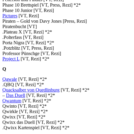
Phase 10 Brettspiel [VT, Press, Rezi] *2*
Phase 10 Junior [VT, Rezi]
Pictures
[VT, Rezi]
Piraten – Gold von Davy Jones [Press, Rezi]
Piratenbucht [VT]
.Plateau X [VT, Rezi] *2*
.Polterfass [VT, Rezi]
Porta Nigra [VT, Rezi] *2*
.Potzblitz [VT, Press, Rezi]
Professor Pünschge [VT, Rezi]
Project L
[VT, Rezi] *2*
Q
Qawale
[VT, Rezi] *2*
.QBQ [VT, Rezi] *2*
Quacksalber von Quedlinburg
[VT, Rezi] *2*
–
Das Duell
[VT, Rezi] *2*
Qwantum
[VT, Rezi] *2*
Qwinto [VT, Rezi] *2*
Qwirkle [VT, Rezi] *2*
Qwixx [VT, Rezi] *2*
Qwixx das Duell [VT, Rezi] *2*
.Qwixx Kartenspiel [VT, Rezi] *2*