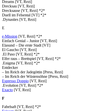
Dreams [VT, Rezi]
Drecksau [VT, Rezi]
Drecksause [VT, Rezi] *2*
Duell im Felsental [VT] *2*
.Dynasties [VT, Rezi]
E
e-Mission
[VT, Rezi] *2*
Einfach Genial – Junior [VT, Rezi]
Elasund – Die erste Stadt [VT]
El Gaucho [VT, Rezi]
.El Paso [VT, Rezi] *2*
Elfer raus – Brettspiel [VT, Rezi] *2*
.Enigma [VT, Rezi] *2*
Entdecker
– Im Reich der Jadegöttin [Press, Rezi]
– Im Reich der Wüstensöhne [Press, Rezi]
Espresso Doppio
[VT, Rezi]
.Evolution [VT, Rezi] *2*
Exacto
[VT, Rezi]
F
Fabelsaft [VT, Rezi] *2*