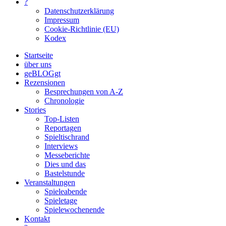
?
Datenschutzerklärung
Impressum
Cookie-Richtlinie (EU)
Kodex
Startseite
über uns
geBLOGgt
Rezensionen
Besprechungen von A-Z
Chronologie
Stories
Top-Listen
Reportagen
Spieltischrand
Interviews
Messeberichte
Dies und das
Bastelstunde
Veranstaltungen
Spieleabende
Spieletage
Spielewochenende
Kontakt