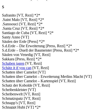
S
Safranito [VT, Rezi] *2*
.Saint Malo [VT, Rezi] *2*
.Sanssouci [VT, Rezi] *2*
.Santa Cruz [VT, Rezi] *2*
Santiago de Cuba [VT, Rezi] *2*
Santy Anno [VT]
Säulen der Erde [Press] *2*
S.d.Erde – Die Erweiterung [Press, Rezi] *2*
S.d.Erde – Duell der Baumeister [Press, Rezi] *2*
Säulen von Venedig [VT, Rezi]
Sakkara [Press, Rezi] *2*
Schaben jagen
[VT, Rezi]
Schätz it if you can
[VT, Rezi]
Schatten über Camelot [VT]
Schatten über Camelot – Erweiterung Merlins Macht [VT]
Schatten über Camelot – Kartenspiel [VT, Rezi]
Schatz der Kobolde [VT, Rezi]
Scheibenkleister [VT]
Scheibenwelt [VT, Rezi]
Schmatzspatz [VT, Rezi]
Schnapp’s [VT, Rezi]
Schnappt Hubi [VT] *2*