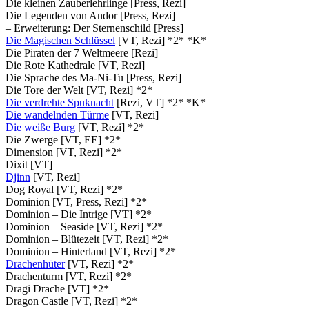
Die kleinen Zauberlehrlinge [Press, Rezi]
Die Legenden von Andor [Press, Rezi]
– Erweiterung: Der Sternenschild [Press]
Die Magischen Schlüssel
[VT, Rezi] *2* *K*
Die Piraten der 7 Weltmeere [Rezi]
Die Rote Kathedrale [VT, Rezi]
Die Sprache des Ma-Ni-Tu [Press, Rezi]
Die Tore der Welt [VT, Rezi] *2*
Die verdrehte Spuknacht
[Rezi, VT] *2* *K*
Die wandelnden Türme
[VT, Rezi]
Die weiße Burg
[VT, Rezi] *2*
Die Zwerge [VT, EE] *2*
Dimension [VT, Rezi] *2*
Dixit [VT]
Djinn
[VT, Rezi]
Dog Royal [VT, Rezi] *2*
Dominion [VT, Press, Rezi] *2*
Dominion – Die Intrige [VT] *2*
Dominion – Seaside [VT, Rezi] *2*
Dominion – Blütezeit [VT, Rezi] *2*
Dominion – Hinterland [VT, Rezi] *2*
Drachenhüter
[VT, Rezi] *2*
Drachenturm [VT, Rezi] *2*
Dragi Drache [VT] *2*
Dragon Castle [VT, Rezi] *2*