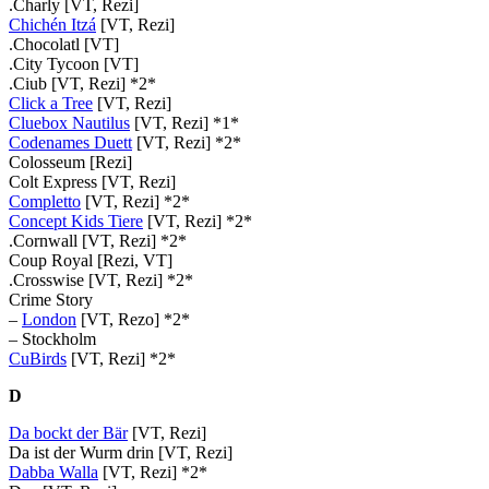
.Charly [VT, Rezi]
Chichén Itzá
[VT, Rezi]
.Chocolatl [VT]
.City Tycoon [VT]
.Ciub [VT, Rezi] *2*
Click a Tree
[VT, Rezi]
Cluebox Nautilus
[VT, Rezi] *1*
Codenames Duett
[VT, Rezi] *2*
Colosseum [Rezi]
Colt Express [VT, Rezi]
Completto
[VT, Rezi] *2*
Concept Kids Tiere
[VT, Rezi] *2*
.Cornwall [VT, Rezi] *2*
Coup Royal [Rezi, VT]
.Crosswise [VT, Rezi] *2*
Crime Story
–
London
[VT, Rezo] *2*
– Stockholm
CuBirds
[VT, Rezi] *2*
D
Da bockt der Bär
[VT, Rezi]
Da ist der Wurm drin [VT, Rezi]
Dabba Walla
[VT, Rezi] *2*