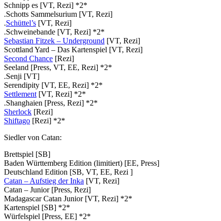
Schnipp es [VT, Rezi] *2*
.Schotts Sammelsurium [VT, Rezi]
.
Schüttel’s
[VT, Rezi]
.Schweinebande [VT, Rezi] *2*
Sebastian Fitzek – Underground
[VT, Rezi]
Scottland Yard – Das Kartenspiel [VT, Rezi]
Second Chance
[Rezi]
Seeland [Press, VT, EE, Rezi] *2*
.Senji [VT]
Serendipity [VT, EE, Rezi] *2*
Settlement
[VT, Rezi] *2*
.Shanghaien [Press, Rezi] *2*
Sherlock
[Rezi]
Shiftago
[Rezi] *2*
Siedler von Catan:
Brettspiel [SB]
Baden Württemberg Edition (limitiert) [EE, Press]
Deutschland Edition [SB, VT, EE, Rezi ]
Catan – Aufstieg der Inka
[VT, Rezi]
Catan – Junior [Press, Rezi]
Madagascar Catan Junior [VT, Rezi] *2*
Kartenspiel [SB] *2*
Würfelspiel [Press, EE] *2*