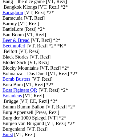
Bang – the dice game [VT, Rezi]
.Bangkok Klongs [VT, Rezi] *2*
Barragoon
[VT, Rezi] *2*
Barracuda [VT, Rezi]
Barony [VT, Rezi]
BattleLore [Rezi] *2*
Bau Boom [VT, Rezi]
Beer & Bread
[VT, Rezi] *2*
Beethupferl
[VT, Rezi] *2* *K*
.Belfort [VT, Rezi]
Black Stories [VT, Rezi]
Blöder Sack [VT, Rezi]
Blocky Mountains [VT, Rezi] *2*
Bohnanza – Das Duell [VT, Rezi] *2*
Bomb Busters
[VT, Rezi]
Bora Bora [VT, Rezi] *2*
Boss Fighters QR
[VT, Rezi] *2*
Botanicus
[VT, Rezi]
.Brügge [VT, EE, Rezi] *2*
Bumm Bumm Ballon [VT, Rezi] *2*
Burg Appenzell [Press, Rezi]
Burg der 1000 Spiegel [VT] *2*
Burgen von Burgund [VT, Rezi] *2*
Burgenland [VT, Rezi]
Burst
[VT, Rezi]