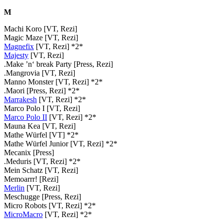
M
Machi Koro [VT, Rezi]
Magic Maze [VT, Rezi]
Magnefix
[VT, Rezi] *2*
Majesty
[VT, Rezi]
.Make ’n‘ break Party [Press, Rezi]
.Mangrovia [VT, Rezi]
Manno Monster [VT, Rezi] *2*
.Maori [Press, Rezi] *2*
Marrakesh
[VT, Rezi] *2*
Marco Polo I [VT, Rezi]
Marco Polo II
[VT, Rezi] *2*
Mauna Kea [VT, Rezi]
Mathe Würfel [VT] *2*
Mathe Würfel Junior [VT, Rezi] *2*
Mecanix [Press]
.Meduris [VT, Rezi] *2*
Mein Schatz [VT, Rezi]
Memoarrr! [Rezi]
Merlin
[VT, Rezi]
Meschugge [Press, Rezi]
Micro Robots [VT, Rezi] *2*
MicroMacro
[VT, Rezi] *2*