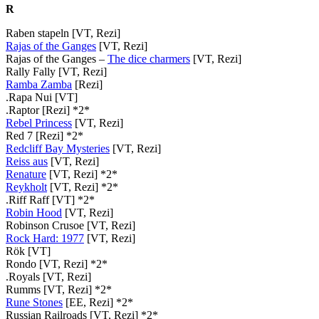
R
Raben stapeln [VT, Rezi]
Rajas of the Ganges
[VT, Rezi]
Rajas of the Ganges –
The dice charmers
[VT, Rezi]
Rally Fally [VT, Rezi]
Ramba Zamba
[Rezi]
.Rapa Nui [VT]
.Raptor [Rezi] *2*
Rebel Princess
[VT, Rezi]
Red 7 [Rezi] *2*
Redcliff Bay Mysteries
[VT, Rezi]
Reiss aus
[VT, Rezi]
Renature
[VT, Rezi] *2*
Reykholt
[VT, Rezi] *2*
.Riff Raff [VT] *2*
Robin Hood
[VT, Rezi]
Robinson Crusoe [VT, Rezi]
Rock Hard: 1977
[VT, Rezi]
Rök [VT]
Rondo [VT, Rezi] *2*
.Royals [VT, Rezi]
Rumms [VT, Rezi] *2*
Rune Stones
[EE, Rezi] *2*
Russian Railroads [VT, Rezi] *2*