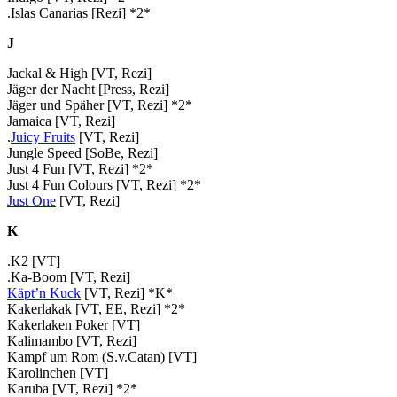
.Islas Canarias [Rezi] *2*
J
Jackal & High [VT, Rezi]
Jäger der Nacht [Press, Rezi]
Jäger und Späher [VT, Rezi] *2*
Jamaica [VT, Rezi]
.
Juicy Fruits
[VT, Rezi]
Jungle Speed [SoBe, Rezi]
Just 4 Fun [VT, Rezi] *2*
Just 4 Fun Colours [VT, Rezi] *2*
Just One
[VT, Rezi]
K
.K2 [VT]
.Ka-Boom [VT, Rezi]
Käpt’n Kuck
[VT, Rezi] *K*
Kakerlakak [VT, EE, Rezi] *2*
Kakerlaken Poker [VT]
Kalimambo [VT, Rezi]
Kampf um Rom (S.v.Catan) [VT]
Karolinchen [VT]
Karuba [VT, Rezi] *2*