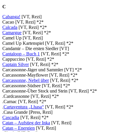
C
Cabanga!
[VT, Rezi]
Cacao [VT, Rezi] *2*
Calcada
[VT, Rezi] *2*
Camargue
[VT, Rezi] *2*
Camel Up [VT, Rezi]
Camel Up Kartenspiel [VT, Rezi] *2*
Candamir – Die ersten Siedler [VT]
Cantaloop – Buch 1
[VT, Rezi] *2*
Cappuccino [VT, Rezi] *2*
Captain Silver
[VT, Rezi] *2*
Carcassonne-Jäger und Sammler [VT] *2*
Carcassonne-Mayflower [VT, Rezi] *2*
Carcassonne, Nebel über
[VT, Rezi] *2*
Carcassonne-Südsee [VT, Rezi] *2*
Carcassonne-Über Stock und Stein [VT, Rezi] *2*
.Cardcassonne [VT, Rezi] *2*
.Carnac [VT, Rezi] *2*
.
Cartaventura „Lhasa“
[VT, Rezi] *2*
.Casa Grande [Press, Rezi]
Cascadia
[VT, Rezi] *2*
Catan – Aufstieg der Inka
[VT, Rezi]
Catan – Energien
[VT, Rezi]