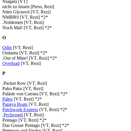
Niagara [VT]
nicht zu fassen [Press, Rezi]
Nitro Glyxerol [VT, Rezi]
NMBR9 [VT, Rezi] *2*
.Noblemen [VT, Rezi]
Noch Mal! [VT, Rezi] *2*
O
Odin
[VT, Rezi]
Onitama [VT, Rezi] *2*
.Out of Mine! [VT, Rezi] *2*
Overload
[VT, Rezi]
P
.Packet Row [VT, Rezi]
Paku Paku [VT, Rezi]
Paläste von Carrara [VT, Rezi] *2*
Paleo
[VT, Rezi] *2*
Papaya Boats
[VT, Rezi]
Patchwork Express
(VT, Rezi) *2*
.
Pechvogel
[VT, Rezi]
Pentago [VT, Rezi] *2*
Das Grosse Pentago [VT, Rezi] *2*
Petterson und Findus [VT, Rezi]