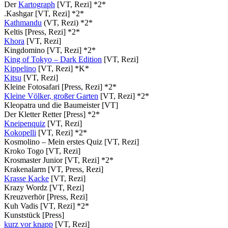
Der
Kartograph
[VT, Rezi] *2*
.Kashgar [VT, Rezi] *2*
Kathmandu
(VT, Rezi) *2*
Keltis [Press, Rezi] *2*
Khora
[VT, Rezi]
Kingdomino [VT, Rezi] *2*
King of Tokyo – Dark Edition
[VT, Rezi]
Kippelino
[VT, Rezi] *K*
Kitsu
[VT, Rezi]
Kleine Fotosafari [Press, Rezi] *2*
Kleine Völker, großer Garten
[VT, Rezi] *2*
Kleopatra und die Baumeister [VT]
Der Kletter Retter [Press] *2*
Kneipenquiz
[VT, Rezi]
Kokopelli
[VT, Rezi] *2*
Kosmolino – Mein erstes Quiz [VT, Rezi]
Kroko Togo [VT, Rezi]
Krosmaster Junior [VT, Rezi] *2*
Krakenalarm [VT, Press, Rezi]
Krasse Kacke
[VT, Rezi]
Krazy Wordz [VT, Rezi]
Kreuzverhör [Press, Rezi]
Kuh Vadis [VT, Rezi] *2*
Kunststück [Press]
kurz vor knapp
[VT, Rezi]