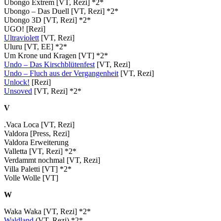
Ubongo Extrem [VT, Rezi] *2*
Ubongo – Das Duell [VT, Rezi] *2*
Ubongo 3D [VT, Rezi] *2*
UGO! [Rezi]
Ultraviolett
[VT, Rezi]
Uluru [VT, EE] *2*
Um Krone und Kragen [VT] *2*
Undo – Das Kirschblütenfest
[VT, Rezi]
Undo – Fluch aus der Vergangenheit
[VT, Rezi]
Unlock!
[Rezi]
Unsoved
[VT, Rezi] *2*
V
.Vaca Loca [VT, Rezi]
Valdora [Press, Rezi]
Valdora Erweiterung
Valletta [VT, Rezi] *2*
Verdammt nochmal [VT, Rezi]
Villa Paletti [VT] *2*
Volle Wolle [VT]
W
Waka Waka [VT, Rezi] *2*
Waldland
(VT, Rezi) *2*