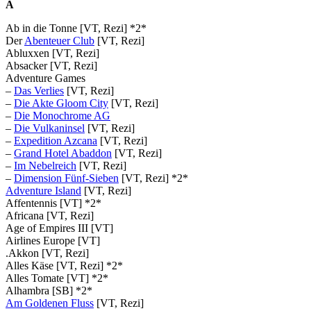
A
Ab in die Tonne [VT, Rezi] *2*
Der
Abenteuer Club
[VT, Rezi]
Abluxxen [VT, Rezi]
Absacker [VT, Rezi]
Adventure Games
–
Das Verlies
[VT, Rezi]
–
Die Akte Gloom City
[VT, Rezi]
–
Die Monochrome AG
–
Die Vulkaninsel
[VT, Rezi]
–
Expedition Azcana
[VT, Rezi]
–
Grand Hotel Abaddon
[VT, Rezi]
–
Im Nebelreich
[VT, Rezi]
–
Dimension Fünf-Sieben
[VT, Rezi] *2*
Adventure Island
[VT, Rezi]
Affentennis [VT] *2*
Africana [VT, Rezi]
Age of Empires III [VT]
Airlines Europe [VT]
.Akkon [VT, Rezi]
Alles Käse [VT, Rezi] *2*
Alles Tomate [VT] *2*
Alhambra [SB] *2*
Am Goldenen Fluss
[VT, Rezi]