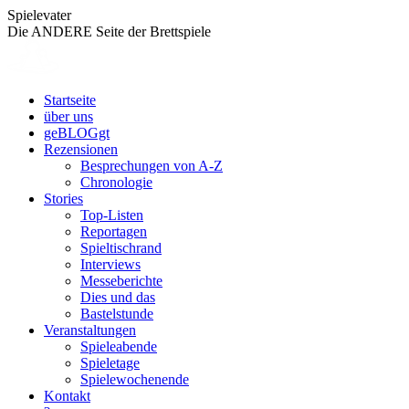
Zum
Spielevater
Inhalt
Die ANDERE Seite der Brettspiele
springen
Startseite
über uns
geBLOGgt
Rezensionen
Besprechungen von A-Z
Chronologie
Stories
Top-Listen
Reportagen
Spieltischrand
Interviews
Messeberichte
Dies und das
Bastelstunde
Veranstaltungen
Spieleabende
Spieletage
Spielewochenende
Kontakt