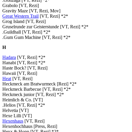
.Gonzaga [VT, Rezi] *2*
Grabolo [VT, Rezi]
Gravity Maze [VT, Rezi, Mov]
Great Western Trail
[VT, Rezi] *2*
Grog Island [VT, Rezi]
Gruselrunde zur Geisterstunde [VT, Rezi] *2*
.Guildhall [VT, Rezi] *2*
.Gum Gum Machine [VT, Rezi] *2*
H
Hadara
[VT, Rezi] *2*
Hanabi [VT, Rezi] *2*
Haste Bock? [VT, Rezi]
Hawaii [VT, Rezi]
Heat
[VT, Rezi]
Heckmeck am Bratwurmeck [Rezi] *2*
Heckmeck Barbecue [VT, Rezi] *2*
Heckmeck junior [VT, Rezi] *2*
Heimlich & Co. [VT]
.Helios [VT, Rezi] *2*
Helvetia [VT]
Hexe Lilli [VT]
Hexenhaus
[VT, Rezi]
Hexenhochhaus [Press, Rezi]
Hexx & Hopp [VT, Rezi] *2*