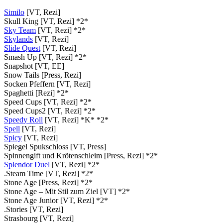
Similo
[VT, Rezi]
Skull King [VT, Rezi] *2*
Sky Team
[VT, Rezi] *2*
Skylands
[VT, Rezi]
Slide Quest
[VT, Rezi]
Smash Up [VT, Rezi] *2*
Snapshot [VT, EE]
Snow Tails [Press, Rezi]
Socken Pfeffern [VT, Rezi]
Spaghetti [Rezi] *2*
Speed Cups [VT, Rezi] *2*
Speed Cups2 [VT, Rezi] *2*
Speedy Roll
[VT, Rezi] *K* *2*
Spell
[VT, Rezi]
Spicy
[VT, Rezi]
Spiegel Spukschloss [VT, Press]
Spinnengift und Krötenschleim [Press, Rezi] *2*
Splendor Duel
[VT, Rezi] *2*
.Steam Time [VT, Rezi] *2*
Stone Age [Press, Rezi] *2*
Stone Age – Mit Stil zum Ziel [VT] *2*
Stone Age Junior [VT, Rezi] *2*
.Stories [VT, Rezi]
Strasbourg [VT, Rezi]