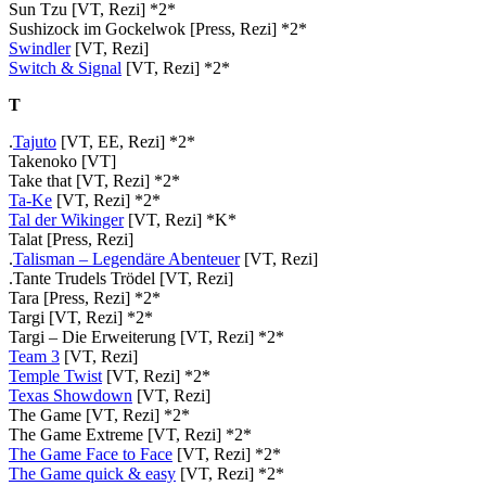
Sun Tzu [VT, Rezi] *2*
Sushizock im Gockelwok [Press, Rezi] *2*
Swindler
[VT, Rezi]
Switch & Signal
[VT, Rezi] *2*
T
.
Tajuto
[VT, EE, Rezi] *2*
Takenoko [VT]
Take that [VT, Rezi] *2*
Ta-Ke
[VT, Rezi] *2*
Tal der Wikinger
[VT, Rezi] *K*
Talat [Press, Rezi]
.
Talisman – Legendäre Abenteuer
[VT, Rezi]
.Tante Trudels Trödel [VT, Rezi]
Tara [Press, Rezi] *2*
Targi [VT, Rezi] *2*
Targi – Die Erweiterung [VT, Rezi] *2*
Team 3
[VT, Rezi]
Temple Twist
[VT, Rezi] *2*
Texas Showdown
[VT, Rezi]
The Game [VT, Rezi] *2*
The Game Extreme [VT, Rezi] *2*
The Game Face to Face
[VT, Rezi] *2*
The Game quick & easy
[VT, Rezi] *2*