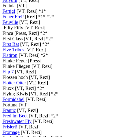
Faiyum
[VT, Rezi]
Felinia [VT]
Fertig!
[VT, Rezi] *1*
Feuer Frei!
[Rezi] *1* *2*
Feuville
[VT, Rezi]
.Fifty Fifty [VT, Rezi]
Finca [Press, Rezi] *2*
First Class [VT, Rezi] *2*
First Rat
[VT, Rezi] *2*
Five Tribes
[VT, Rezi]
Flatiron
[VT, Rezi] *2*
Flinke Feger [Press]
Flinke Fliegen [VT, Rezi]
Flip 7
[VT, Rezi]
Flossen hoch [VT, Rezi]
Flotter Otter
[VT, Rezi]
Fluxx [VT, Rezi] *2*
Flying Kiwis [VT, Rezi] *2*
Formidabel
[VT, Rezi]
Fortuna [VT]
Frantic
[VT, Rezi]
Fred im Beet
[VT, Rezi] *2*
Freshwater Fly
[VT, Rezi]
Frisiert!
[VT, Rezi]
Fromage
[VT, Rezi]