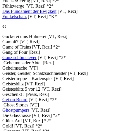
Fuchs & Fertig [VT, Rezi] *2*
Fühlzwerge [VT, Rezi] *2*
Das Fundament der Ewigkeit
[VT, Rezi]
Funkelschatz
[VT, Rezi] *K*
G
Gackerei ums Hühnerei [VT, Rezi]
Gambit7 [VT, Rezi]
Game of Trains [VT, Rezi] *2*
Gang of Four [Rezi]
Ganz schön clever
[VT, Rezi] *2*
.Geheimnis der Abtei [Rezi]
Geheimsache [VT]
Geister, Geister, Schatzsuchmeister [VT, Rezi]
Geistertreppe – Kartenspiel [VT, Rezi]
Geistesblitz [VT, Rezi]
Geistesblitz 5 vor 12 [VT, Rezi]
Geschenkt ! [Press, Rezi]
Get on Board
[VT, Rezi] *2*
.Ghost Stories [VT]
Ghostpumpers
[VT, Rezi]
Die Glasstrasse [VT, Rezi] *2*
Glück Auf [VT, Rezi] *2*
Gold! [VT, Rezi] *2*