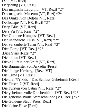
Dao [VT, Rezi]
Darjeeling [VT, Rezi]
Das magische Labyrinth [VT, Rezi] *2*
Das magische Museum [VT, Rezi] *2*
Das Orakel von Delphi [VT, Rezi]
Deckscape [VT, EE, Rezi] *2*
Deep Blue [VT, Rezi]
Deja Vu [VT, Rezi] *2*
Der Goldene Kompass [VT, Rezi]
Der unendliche Fluss [VT, Rezi] *2*
Der verzauberte Turm [VT, Rezi] *2*
Dice Forge [VT, Rezi] *2*
.Dice Stars [Rezi] *2*
Dicht dran [VT, Rezi]
Dicke Luft in der Gruft [VT, Rezi]
Die Baumeister von Arkadia [Press]
Die blutige Herberge [Rezi, VT]
Die Crew [VT, Rezi]
Die drei ??? kids – Das Schloss-Geheimnis [Rezi]
Die Fiesen 7 [VT, Rezi]
Die Fürsten von Catan [VT, Rezi] *2*
Die geheimnisvolle Drachenhöhle [VT, Rezi] *2*
Die geheimnisvolle Sternschnuppe [VT, Rezi] *2*
Die Goldene Stadt [Press, Rezi]
Die kleine Hexe [Rezi]