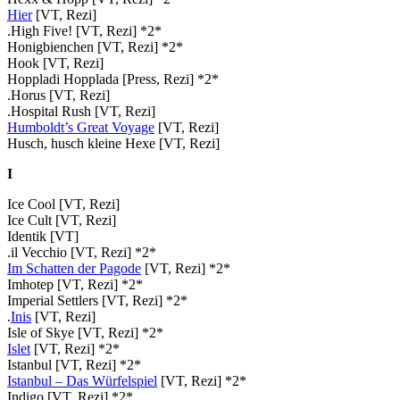
Hier
[VT, Rezi]
.High Five! [VT, Rezi] *2*
Honigbienchen [VT, Rezi] *2*
Hook [VT, Rezi]
Hoppladi Hopplada [Press, Rezi] *2*
.Horus [VT, Rezi]
.Hospital Rush [VT, Rezi]
Humboldt’s Great Voyage
[VT, Rezi]
Husch, husch kleine Hexe [VT, Rezi]
I
Ice Cool [VT, Rezi]
Ice Cult [VT, Rezi]
Identik [VT]
.il Vecchio [VT, Rezi] *2*
Im Schatten der Pagode
[VT, Rezi] *2*
Imhotep [VT, Rezi] *2*
Imperial Settlers [VT, Rezi] *2*
.
Inis
[VT, Rezi]
Isle of Skye [VT, Rezi] *2*
Islet
[VT, Rezi] *2*
Istanbul [VT, Rezi] *2*
Istanbul – Das Würfelspiel
[VT, Rezi] *2*
Indigo [VT, Rezi] *2*