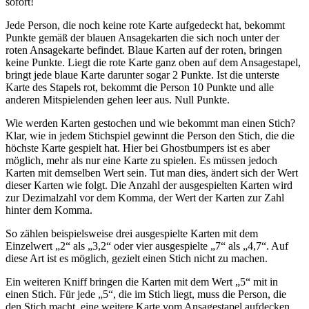
sofort!
Jede Person, die noch keine rote Karte aufgedeckt hat, bekommt
Punkte gemäß der blauen Ansagekarten die sich noch unter der
roten Ansagekarte befindet. Blaue Karten auf der roten, bringen
keine Punkte. Liegt die rote Karte ganz oben auf dem Ansagestapel,
bringt jede blaue Karte darunter sogar 2 Punkte. Ist die unterste
Karte des Stapels rot, bekommt die Person 10 Punkte und alle
anderen Mitspielenden gehen leer aus. Null Punkte.
Wie werden Karten gestochen und wie bekommt man einen Stich?
Klar, wie in jedem Stichspiel gewinnt die Person den Stich, die die
höchste Karte gespielt hat. Hier bei Ghostbumpers ist es aber
möglich, mehr als nur eine Karte zu spielen. Es müssen jedoch
Karten mit demselben Wert sein. Tut man dies, ändert sich der Wert
dieser Karten wie folgt. Die Anzahl der ausgespielten Karten wird
zur Dezimalzahl vor dem Komma, der Wert der Karten zur Zahl
hinter dem Komma.
So zählen beispielsweise drei ausgespielte Karten mit dem
Einzelwert „2“ als „3,2“ oder vier ausgespielte „7“ als „4,7“. Auf
diese Art ist es möglich, gezielt einen Stich nicht zu machen.
Ein weiteren Kniff bringen die Karten mit dem Wert „5“ mit in
einen Stich. Für jede „5“, die im Stich liegt, muss die Person, die
den Stich macht, eine weitere Karte vom Ansagestapel aufdecken.