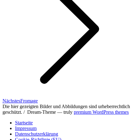
Nächster
Nächstes
Fromage
Beitrag:
Die hier gezeigten Bilder und Abbildungen sind urheberrechtlich
geschützt. / Dream-Theme — truly
premium WordPress themes
Startseite
Impressum
Datenschutzerklärung
Cookie-Richtlinie (EU)