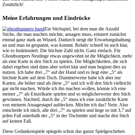
Zusätzlich!
Meine Erfahrungen und Eindrücke
Ein Stichspiel, bei dem man die Anzahl
Stiche, die man machen möchte, ansagen muss, erinnert zunächst
einmal ganz stark an Wizard. Dadurch steigt die Erwartungshaltung
an und man ist gespannt, was kommt. Relativ schnell ist auch klar,
wie es funktioniert. Die höchste Zahl sticht. Ganz einfach. Für
Ghostbumpers Neulinge etwas ungewohnt ist die Möglichkeit, mehr
als eine Karte in den Stich zu spielen. Die Möglichkeiten, die sich
dabei ergeben sind dann aber sofort klar und man beginnt dies zu
nutzen. Ich habe drei „7“ auf der Hand und es liegt eine „5“ als
höchste Karte auf dem Tisch. Dummerweise habe ich aber nur
Karten, die höher sind als diese „5“ und ich will den Stich vielleicht
gar nicht machen. Würde ich ihn machen wollen, könnte ich eine
meiner „7“ als Einzelkarte spielen und so möglicherweise den Stich
gewinnen. Nachteil, durch die „5“ muss ich eine zusätzliche Karte
von meinem Ansagestapel aufdecken. Möchte ich das? Nein. Also
entscheide ich mich, alle drei „7“ zu spielen und liege so mit 3,7 auf
jeden Fall unterhalb der „5“ in der Tischmitte und mache den Stich
auf keinen Fall.
Diese Gedankenspiele spiegeln schon das ganze Spielgeschehen