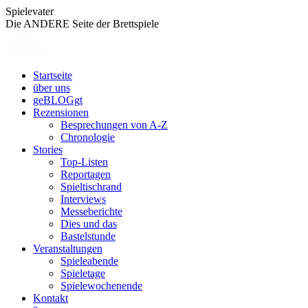
Zum
Spielevater
Inhalt
Die ANDERE Seite der Brettspiele
springen
Startseite
über uns
geBLOGgt
Rezensionen
Besprechungen von A-Z
Chronologie
Stories
Top-Listen
Reportagen
Spieltischrand
Interviews
Messeberichte
Dies und das
Bastelstunde
Veranstaltungen
Spieleabende
Spieletage
Spielewochenende
Kontakt