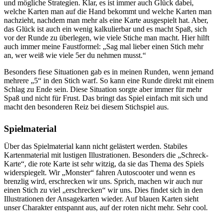
und mögliche Strategien. Klar, es ist immer auch Glück dabei,
welche Karten man auf die Hand bekommt und welche Karten man
nachzieht, nachdem man mehr als eine Karte ausgespielt hat. Aber,
das Glück ist auch ein wenig kalkulierbar und es macht Spaß, sich
vor der Runde zu überlegen, wie viele Stiche man macht. Hier hilft
auch immer meine Faustformel: „Sag mal lieber einen Stich mehr
an, wer weiß wie viele 5er du nehmen musst.“
Besonders fiese Situationen gab es in meinen Runden, wenn jemand
mehrere „5“ in den Stich warf. So kann eine Runde direkt mit einem
Schlag zu Ende sein. Diese Situation sorgte aber immer für mehr
Spaß und nicht für Frust. Das bringt das Spiel einfach mit sich und
macht den besonderen Reiz bei diesem Stichspiel aus.
Spielmaterial
Über das Spielmaterial kann nicht gelästert werden. Stabiles
Kartenmaterial mit lustigen Illustrationen. Besonders die „Schreck-
Karte“, die rote Karte ist sehr witzig, da sie das Thema des Spiels
widerspiegelt. Wir „Monster“ fahren Autoscooter und wenn es
brenzlig wird, erschrecken wir uns. Sprich, machen wir auch nur
einen Stich zu viel „erschrecken“ wir uns. Dies findet sich in den
Illustrationen der Ansagekarten wieder. Auf blauen Karten sieht
unser Charakter entspannt aus, auf der roten nicht mehr. Sehr cool.