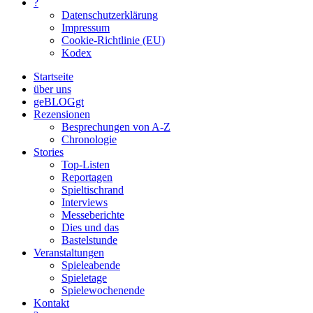
?
Datenschutzerklärung
Impressum
Cookie-Richtlinie (EU)
Kodex
Startseite
über uns
geBLOGgt
Rezensionen
Besprechungen von A-Z
Chronologie
Stories
Top-Listen
Reportagen
Spieltischrand
Interviews
Messeberichte
Dies und das
Bastelstunde
Veranstaltungen
Spieleabende
Spieletage
Spielewochenende
Kontakt