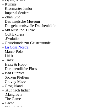
– Rumms
– Krosmaster Junior
– Imperial Settlers
– Zhan Guo
– Das magische Museum
– Die geheimnisvolle Drachenhöhle
– Mit Mist und Tücke
– Colt Express
– .Evolution
– Gruselrunde zur Geisterstunde
–
La Cosa Nostra
– Marco-Polo
– Lift it
– Träxx
– Hexx & Hopp
– Der unendliche Fluss
– Bad Bunnies
– Socken Pfeffern
– Gravity Maze
– Grog Island
– .Auf nach Indien
– .Mangrovia
– The Game
– Cacao