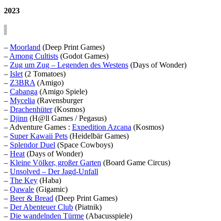
2023
–
Moorland
(Deep Print Games)
–
Among Cultists
(Godot Games)
–
Zug um Zug – Legenden des Westens
(Days of Wonder)
–
Islet
(2 Tomatoes)
–
Z3BRA
(Amigo)
–
Cabanga
(Amigo Spiele)
–
Mycelia
(Ravensburger
–
Drachenhüter
(Kosmos)
–
Djinn
(H@ll Games / Pegasus)
– Adventure Games :
Expedition Azcana
(Kosmos)
–
Super Kawaii Pets
(Heidelbär Games)
–
Splendor Duel
(Space Cowboys)
–
Heat
(Days of Wonder)
–
Kleine Völker, großer Garten
(Board Game Circus)
–
Unsolved – Der Jagd-Unfall
–
The Key
(Haba)
–
Qawale
(Gigamic)
–
Beer & Bread
(Deep Print Games)
–
Der Abenteuer Club
(Piatnik)
–
Die wandelnden Türme
(Abacusspiele)