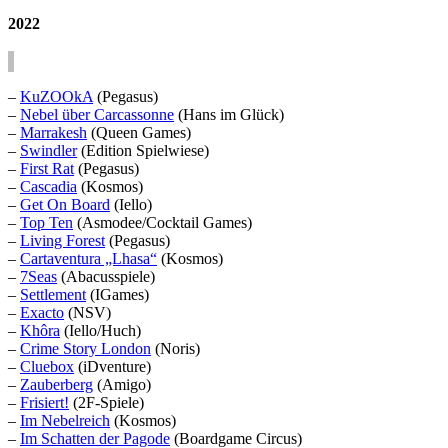
2022
–
KuZOOkA
(Pegasus)
–
Nebel über Carcassonne
(Hans im Glück)
–
Marrakesh
(Queen Games)
–
Swindler
(Edition Spielwiese)
–
First Rat
(Pegasus)
–
Cascadia
(Kosmos)
–
Get On Board
(Iello)
–
Top Ten
(Asmodee/Cocktail Games)
–
Living Forest
(Pegasus)
–
Cartaventura „Lhasa“
(Kosmos)
–
7Seas
(Abacusspiele)
–
Settlement
(IGames)
–
Exacto
(NSV)
–
Khôra
(Iello/Huch)
–
Crime Story London
(Noris)
–
Cluebox
(iDventure)
–
Zauberberg
(Amigo)
–
Frisiert!
(2F-Spiele)
–
Im Nebelreich
(Kosmos)
–
Im Schatten der Pagode
(Boardgame Circus)