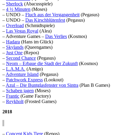
–
Sherlock
(Abacusspiele)
–
4 ½ Minuten
(Moses)
– UNDO –
Fluch aus der Vergangenheit
(Pegasus)
– UNDO –
Das Kirschblütenfest
(Pegasus)
–
Overload
(Schmidtspiele)
–
Las Vegas Royal
(Alea)
– Adventure Games –
Das Verlies
(Kosmos)
–
Hadara
(Hans im Glück)
–
Skylands
(Queengames)
–
Just One
(Repos)
–
Second Chance
(Pegasus)
–
Neom – Erbaue die Stadt der Zukunft
(Kosmos)
–
L.A.M.A.
(Amigo)
–
Adventure Island
(Pegasus)
–
Patchwork Express
(Lookout)
–
Azul – Die Buntglasfenster von Sintra
(Plan B Games)
–
Schaben jagen
(Moses)
–
Frantic
(Game Factory)
–
Reykholt
(Frosted Games)
2018
–
Concept Kids Tiere
(Repos)