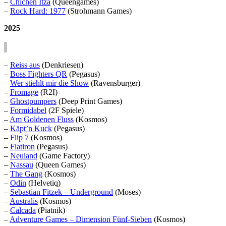
–
Chichén Itzá
(Queengames)
–
Rock Hard: 1977
(Strohmann Games)
2025
–
Reiss aus
(Denkriesen)
–
Boss Fighters QR
(Pegasus)
–
Wer stiehlt mir die Show
(Ravensburger)
–
Fromage
(R2I)
–
Ghostpumpers
(Deep Print Games)
–
Formidabel
(2F Spiele)
–
Am Goldenen Fluss
(Kosmos)
–
Käpt’n Kuck
(Pegasus)
–
Flip 7
(Kosmos)
–
Flatiron
(Pegasus)
–
Neuland
(Game Factory)
–
Nassau
(Queen Games)
–
The Gang
(Kosmos)
–
Odin
(Helvetiq)
–
Sebastian Fitzek – Underground
(Moses)
–
Australis
(Kosmos)
–
Calcada
(Piatnik)
–
Adventure Games – Dimension Fünf-Sieben
(Kosmos)