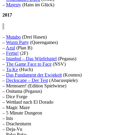
–
Majesty
(Hans im Glück)
2017
–
Mutabo
(Drei Hasen)
–
Wurm Party
(Queengames)
–
Azul
(Plan B)
–
Fertig!
(2F)
–
Istanbul – Das Würfelspiel
(Pegasus)
–
The Game Face to Face
(NSV)
–
Ta-Ke
(Huch)
–
Das Fundament der Ewigkeit
(Kosmos)
–
Deckscape – Der Test
(Abacusspiele)
– Memoarrr! (Edition Spielwiese)
– Onitama (Pegasus)
– Dice Forge
– Wettlauf nach El Dorado
– Magic Maze
– 5 Minute Dungeon
– Inis
– Drachenturm
– Deja-Vu
– Paku Paku