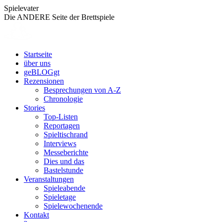
Zum
Spielevater
Inhalt
Die ANDERE Seite der Brettspiele
springen
Startseite
über uns
geBLOGgt
Rezensionen
Besprechungen von A-Z
Chronologie
Stories
Top-Listen
Reportagen
Spieltischrand
Interviews
Messeberichte
Dies und das
Bastelstunde
Veranstaltungen
Spieleabende
Spieletage
Spielewochenende
Kontakt