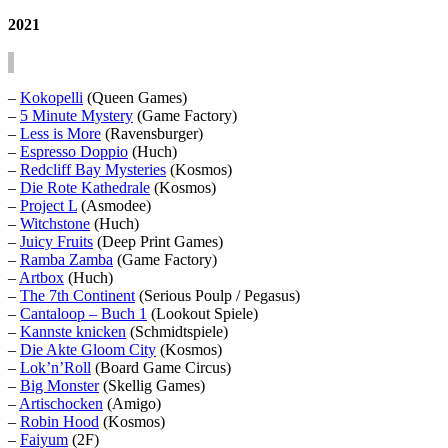
2021
–
Kokopelli
(Queen Games)
–
5 Minute Mystery
(Game Factory)
–
Less is More
(Ravensburger)
–
Espresso Doppio
(Huch)
–
Redcliff Bay Mysteries
(Kosmos)
–
Die Rote Kathedrale
(Kosmos)
–
Project L
(Asmodee)
–
Witchstone
(Huch)
–
Juicy Fruits
(Deep Print Games)
–
Ramba Zamba
(Game Factory)
–
Artbox
(Huch)
–
The 7th Continent
(Serious Poulp / Pegasus)
–
Cantaloop – Buch 1
(Lookout Spiele)
–
Kannste knicken
(Schmidtspiele)
–
Die Akte Gloom City
(Kosmos)
–
Lok’n’Roll
(Board Game Circus)
–
Big Monster
(Skellig Games)
–
Artischocken
(Amigo)
–
Robin Hood
(Kosmos)
–
Faiyum
(2F)