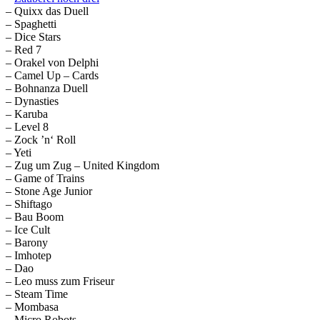
– Quixx das Duell
– Spaghetti
– Dice Stars
– Red 7
– Orakel von Delphi
– Camel Up – Cards
– Bohnanza Duell
– Dynasties
– Karuba
– Level 8
– Zock ’n‘ Roll
– Yeti
– Zug um Zug – United Kingdom
– Game of Trains
– Stone Age Junior
– Shiftago
– Bau Boom
– Ice Cult
– Barony
– Imhotep
– Dao
– Leo muss zum Friseur
– Steam Time
– Mombasa
– Micro Robots