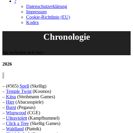
?
Datenschutzerklärung
Impressum
Cookie-Richtlinie (EU)
Kodex
Chronologie
Sie befinden sich hier:
2026
– (#565)
Spell
(Skellig)
–
Temple Twist
(Kosmos)
–
Kitsu
(Strohmann Games)
–
Hier
(Abacusspiele)
–
Burst
(Pegasus)
–
Wispwood
(CGE)
–
Ultraviolett
(Kampfhummel)
–
Click a Tree
(Skellig Games)
–
Waldland
(Piatnik)