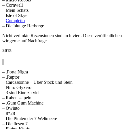
– Cornwall
– Mein Schatz
– Isle of Skye
–
Completto
– Die blutige Herberge
Nicht verlinkte Rezensionen sind archiviert. Diese veröffentlichen
wir gerne auf Nachfrage.
2015
– .Porta Nigra
– .Raptor
– Carcassonne – Über Stock und Stein
– Nitro Glyxerol
– 3 sind Eine zu viel
– Raben stapeln
– .Gum Gum Machine
– Qwinto
– 8*28
– Die Piraten der 7 Weltmeere
– Die fiesen 7
– Flying Kiwis