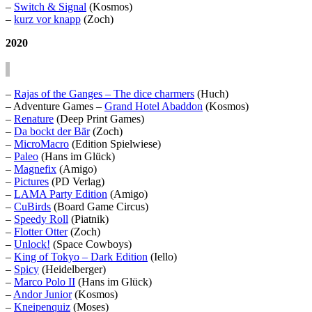
–
Switch & Signal
(Kosmos)
–
kurz vor knapp
(Zoch)
2020
–
Rajas of the Ganges – The dice charmers
(Huch)
– Adventure Games –
Grand Hotel Abaddon
(Kosmos)
–
Renature
(Deep Print Games)
–
Da bockt der Bär
(Zoch)
–
MicroMacro
(Edition Spielwiese)
–
Paleo
(Hans im Glück)
–
Magnefix
(Amigo)
–
Pictures
(PD Verlag)
–
LAMA Party Edition
(Amigo)
–
CuBirds
(Board Game Circus)
–
Speedy Roll
(Piatnik)
–
Flotter Otter
(Zoch)
–
Unlock!
(Space Cowboys)
–
King of Tokyo – Dark Edition
(Iello)
–
Spicy
(Heidelberger)
–
Marco Polo II
(Hans im Glück)
–
Andor Junior
(Kosmos)
–
Kneipenquiz
(Moses)