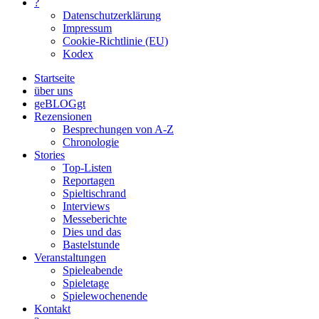
?
Datenschutzerklärung
Impressum
Cookie-Richtlinie (EU)
Kodex
Startseite
über uns
geBLOGgt
Rezensionen
Besprechungen von A-Z
Chronologie
Stories
Top-Listen
Reportagen
Spieltischrand
Interviews
Messeberichte
Dies und das
Bastelstunde
Veranstaltungen
Spieleabende
Spieletage
Spielewochenende
Kontakt