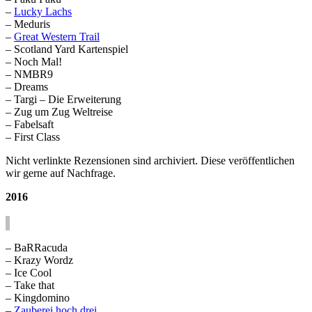
–
Lucky Lachs
– Meduris
–
Great Western Trail
– Scotland Yard Kartenspiel
– Noch Mal!
– NMBR9
– Dreams
– Targi – Die Erweiterung
– Zug um Zug Weltreise
– Fabelsaft
– First Class
Nicht verlinkte Rezensionen sind archiviert. Diese veröffentlichen
wir gerne auf Nachfrage.
2016
– BaRRacuda
– Krazy Wordz
– Ice Cool
– Take that
– Kingdomino
–
Zauberei hoch drei