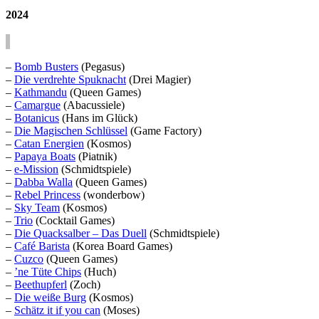
2024
–
Bomb Busters
(Pegasus)
–
Die verdrehte Spuknacht
(Drei Magier)
–
Kathmandu
(Queen Games)
–
Camargue
(Abacussiele)
–
Botanicus
(Hans im Glück)
–
Die Magischen Schlüssel
(Game Factory)
–
Catan Energien
(Kosmos)
–
Papaya Boats
(Piatnik)
–
e-Mission
(Schmidtspiele)
–
Dabba Walla
(Queen Games)
–
Rebel Princess
(wonderbow)
–
Sky Team
(Kosmos)
–
Trio
(Cocktail Games)
–
Die Quacksalber – Das Duell
(Schmidtspiele)
–
Café Barista
(Korea Board Games)
–
Cuzco
(Queen Games)
–
’ne Tüte Chips
(Huch)
–
Beethupferl
(Zoch)
–
Die weiße Burg
(Kosmos)
–
Schätz it if you can
(Moses)