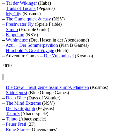
–
Tal der Wikinger
(Haba)
–
Trails of Tucana
(Pegasus)
–
My City
(Kosmos)
–
The Game quick & easy
(NSV)
–
Freshwater Fly
(Spiele Faible)
–
Similo
(Horrible Guild)
–
Kippelino
(NSV)
–
Wühlmäuse
(Drei Hasen in der Abendsonne)
–
Azul – Der Sommerpavillon
(Plan B Games)
–
Humboldt’s Great Voyage
(Huch)
– Adventure Games –
Die Vulkaninsel
(Kosmos)
2019
–
Die Crew – reist gemeinsam zum 9. Planeten
(Kosmos)
–
Slide Quest
(Blue Orange Games)
–
Deep Blue
(Days of Wonder)
–
The Mind Extreme
(NSV)
–
Der Kartograph
(Pegasus)
–
Team 3
(Abacusspiele)
–
Tajuto
(Abacusspiele)
–
Feuer Frei!
(2F)
–
Rune Stones
(Queengames)