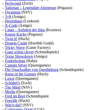
–
Pechvogel
(Zoch)
–
Talisman – Legendäre Abenteuer
(Pegasus)
–
Qwantum
(NSV)
–
3×8
(Amigo)
–
Hexenhaus
(Lookout)
–
X-Code
(Amigo)
–
Catan – Aufstieg der Inka
(Kosmos)
–
Krasse Kacke
(Pegasus)
–
Twin it!
(Huch)
–
Dragon Castle
(Horrible Guild)
–
Tricky Wave
(Game Factory)
–
Ganz schön clever
(Schmidtspiele)
–
Texas Showdown
(Amigo)
–
Funkelschatz
(Haba)
–
Captain Silver
(Queengames)
–
Die Quacksalber von Quedlinburg
(Schmidtspiele)
–
Rajas of the Ganges
(Huch)
–
Luxor
(Queengames)
–
Schüttel’s
(Zoch)
–
The Mind
(NSV)
–
Merlin
(Queengames)
–
Fred im Beet
(Schmidtspiele
–
Feuville
(Huch)
–
Wat’n dat?
(NSV)
–
Codenames Duett
(CGE)