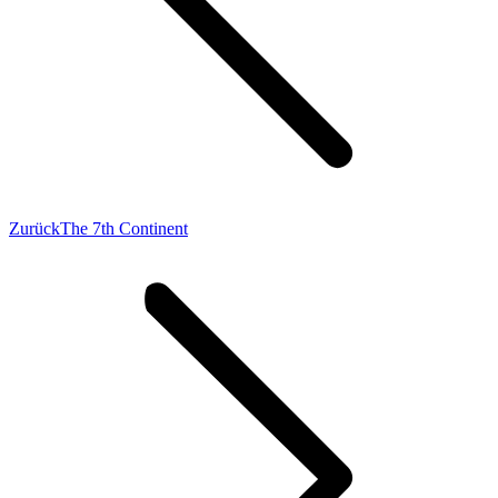
Vorheriger
Zurück
The 7th Continent
Beitrag: