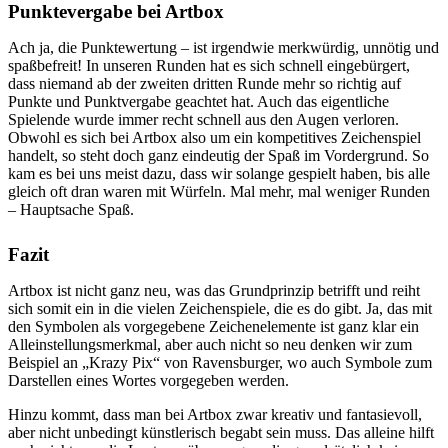
Punktevergabe bei Artbox
Ach ja, die Punktewertung – ist irgendwie merkwürdig, unnötig und
spaßbefreit! In unseren Runden hat es sich schnell eingebürgert,
dass niemand ab der zweiten dritten Runde mehr so richtig auf
Punkte und Punktvergabe geachtet hat. Auch das eigentliche
Spielende wurde immer recht schnell aus den Augen verloren.
Obwohl es sich bei Artbox also um ein kompetitives Zeichenspiel
handelt, so steht doch ganz eindeutig der Spaß im Vordergrund. So
kam es bei uns meist dazu, dass wir solange gespielt haben, bis alle
gleich oft dran waren mit Würfeln. Mal mehr, mal weniger Runden
– Hauptsache Spaß.
Fazit
Artbox ist nicht ganz neu, was das Grundprinzip betrifft und reiht
sich somit ein in die vielen Zeichenspiele, die es do gibt. Ja, das mit
den Symbolen als vorgegebene Zeichenelemente ist ganz klar ein
Alleinstellungsmerkmal, aber auch nicht so neu denken wir zum
Beispiel an „Krazy Pix“ von Ravensburger, wo auch Symbole zum
Darstellen eines Wortes vorgegeben werden.
Hinzu kommt, dass man bei Artbox zwar kreativ und fantasievoll,
aber nicht unbedingt künstlerisch begabt sein muss. Das alleine hilft