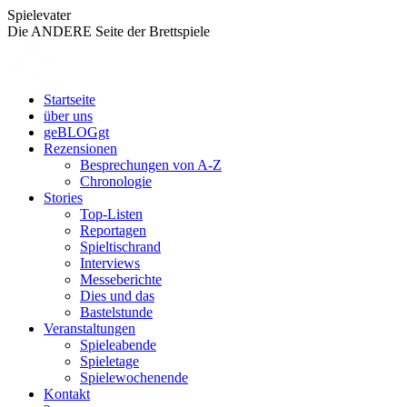
Zum
Spielevater
Inhalt
Die ANDERE Seite der Brettspiele
springen
Startseite
über uns
geBLOGgt
Rezensionen
Besprechungen von A-Z
Chronologie
Stories
Top-Listen
Reportagen
Spieltischrand
Interviews
Messeberichte
Dies und das
Bastelstunde
Veranstaltungen
Spieleabende
Spieletage
Spielewochenende
Kontakt