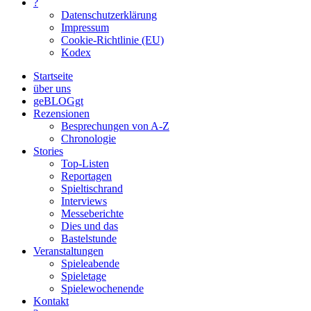
?
Datenschutzerklärung
Impressum
Cookie-Richtlinie (EU)
Kodex
Startseite
über uns
geBLOGgt
Rezensionen
Besprechungen von A-Z
Chronologie
Stories
Top-Listen
Reportagen
Spieltischrand
Interviews
Messeberichte
Dies und das
Bastelstunde
Veranstaltungen
Spieleabende
Spieletage
Spielewochenende
Kontakt