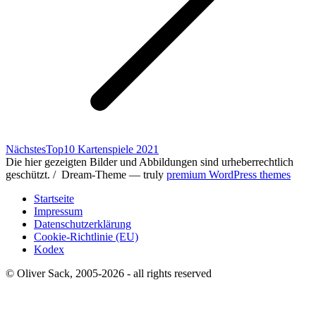
Nächster
Nächstes
Top10 Kartenspiele 2021
Beitrag:
Die hier gezeigten Bilder und Abbildungen sind urheberrechtlich
geschützt. / Dream-Theme — truly
premium WordPress themes
Startseite
Impressum
Datenschutzerklärung
Cookie-Richtlinie (EU)
Kodex
© Oliver Sack, 2005-2026 - all rights reserved
t