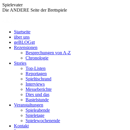
Zum
Spielevater
Inhalt
Die ANDERE Seite der Brettspiele
springen
Startseite
über uns
geBLOGgt
Rezensionen
Besprechungen von A-Z
Chronologie
Stories
Top-Listen
Reportagen
Spieltischrand
Interviews
Messeberichte
Dies und das
Bastelstunde
Veranstaltungen
Spieleabende
Spieletage
Spielewochenende
Kontakt