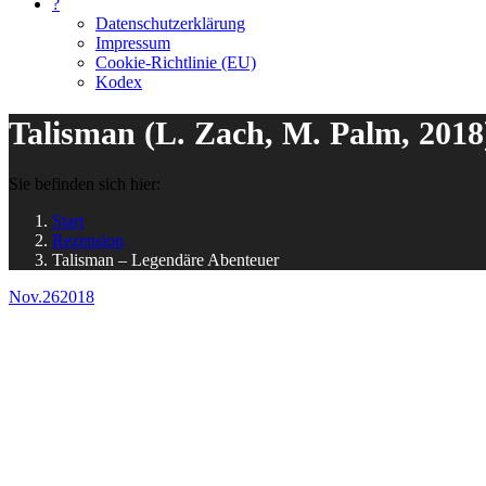
?
Datenschutzerklärung
Impressum
Cookie-Richtlinie (EU)
Kodex
Talisman (L. Zach, M. Palm, 2018
Sie befinden sich hier:
Start
Rezension
Talisman – Legendäre Abenteuer
Nov.
26
2018