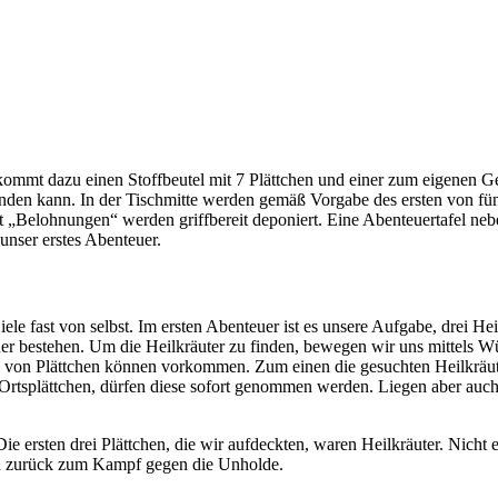
ekommt dazu einen Stoffbeutel mit 7 Plättchen und einer zum eigenen Ge
enden kann. In der Tischmitte werden gemäß Vorgabe des ersten von fün
 „Belohnungen“ werden griffbereit deponiert. Eine Abenteuertafel neben
unser erstes Abenteuer.
Ziele fast von selbst. Im ersten Abenteuer ist es unsere Aufgabe, drei He
uer bestehen. Um die Heilkräuter zu finden, bewegen wir uns mittels 
n von Plättchen können vorkommen. Zum einen die gesuchten Heilkräuter
Ortsplättchen, dürfen diese sofort genommen werden. Liegen aber auch
 Die ersten drei Plättchen, die wir aufdeckten, waren Heilkräuter. Nich
och zurück zum Kampf gegen die Unholde.