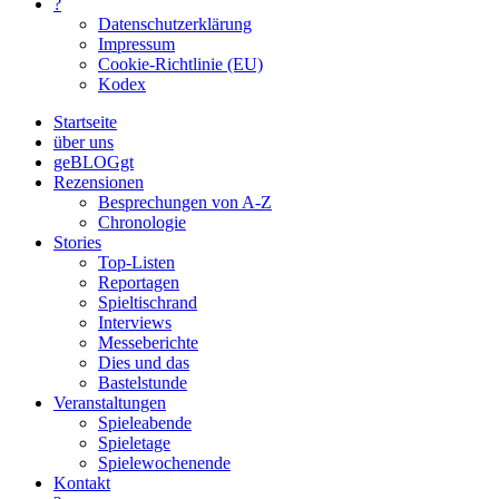
?
Datenschutzerklärung
Impressum
Cookie-Richtlinie (EU)
Kodex
Startseite
über uns
geBLOGgt
Rezensionen
Besprechungen von A-Z
Chronologie
Stories
Top-Listen
Reportagen
Spieltischrand
Interviews
Messeberichte
Dies und das
Bastelstunde
Veranstaltungen
Spieleabende
Spieletage
Spielewochenende
Kontakt