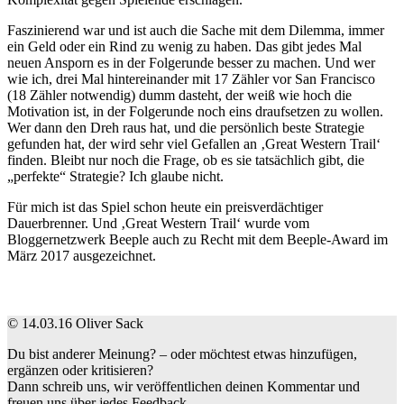
Faszinierend war und ist auch die Sache mit dem Dilemma, immer
ein Geld oder ein Rind zu wenig zu haben. Das gibt jedes Mal
neuen Ansporn es in der Folgerunde besser zu machen. Und wer
wie ich, drei Mal hintereinander mit 17 Zähler vor San Francisco
(18 Zähler notwendig) dumm dasteht, der weiß wie hoch die
Motivation ist, in der Folgerunde noch eins draufsetzen zu wollen.
Wer dann den Dreh raus hat, und die persönlich beste Strategie
gefunden hat, der wird sehr viel Gefallen an ‚Great Western Trail‘
finden. Bleibt nur noch die Frage, ob es sie tatsächlich gibt, die
„perfekte“ Strategie? Ich glaube nicht.
Für mich ist das Spiel schon heute ein preisverdächtiger
Dauerbrenner. Und ‚Great Western Trail‘ wurde vom
Bloggernetzwerk Beeple auch zu Recht mit dem Beeple-Award im
März 2017 ausgezeichnet.
© 14.03.16 Oliver Sack
Du bist anderer Meinung? – oder möchtest etwas hinzufügen,
ergänzen oder kritisieren?
Dann schreib uns, wir veröffentlichen deinen Kommentar und
freuen uns über jedes Feedback.