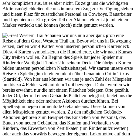
sehr kompliziert aus, ist es aber nicht. Es zeigt uns die wichtigsten
Aktionsmöglichkeiten die uns in unserem Zug zur Verfügung stehen
und bieten Platz für zusätzliches Personal an Cowboys, Bauarbeiter
und Ingenieuren. Ein großer Teil der Aktionsfelder ist je mit einem
Marker verdeckt und können (noch) nicht genutzt werden.
Schauen wir uns nun aber ganz grob eine
Reise auf dem Great Western Trail an. Bevor wir uns in Bewegung
setzen, ziehen wir 4 Karten von unserem persönlichen Kartendeck.
Diese 4 Karten symbolisieren die Rinderherde, die wir nach Kansas
City treiben wollen. Zu Beginn des Spiels hat jeder Spieler nur
Rinder der Wertigkeit 1 oder 2 in seinem Deck. Die übrigen Karten
bilden unseren persönlichen Nachziehstapel. Wir starten unsere erste
Reise zu Spielbeginn in einem nicht näher benannten Ort in Texas
(Startfeld). Von hier aus können wir uns je nach Zahl der Mitspieler
um bis zu 4 Felder weit auf dem Trail bewegen. Dabei werden wie
bereits erwähnt, nur die mit einem Plättchen belegten Orte gezählt.
Jeder Ort, der mit einem Gebäude-Plättchen belegt ist, bietet uns die
Möglichkeit eine oder mehrere Aktionen durchzuführen. Bei
Spielbeginn liegen nur neutrale Gebäude aus. Diese können von
allen Mitspielern genutzt werden. Zu den möglichen Gebäude-
Aktionen gehören zum Beispiel das Einstellen von Personal, das
Bauen von neuen Gebäuden, das Kaufen und Verkaufen von
Rindern, das Erwerben von Zertifikaten (um Rinder aufzuwerten)
oder auch das vorwärts bewegen der eigenen Lokomotive auf dem