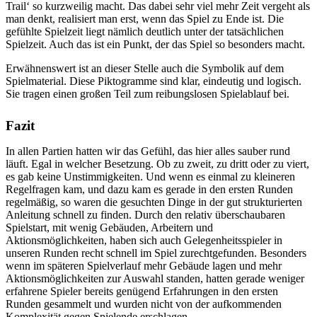
Trail‘ so kurzweilig macht. Das dabei sehr viel mehr Zeit vergeht als
man denkt, realisiert man erst, wenn das Spiel zu Ende ist. Die
gefühlte Spielzeit liegt nämlich deutlich unter der tatsächlichen
Spielzeit. Auch das ist ein Punkt, der das Spiel so besonders macht.
Erwähnenswert ist an dieser Stelle auch die Symbolik auf dem
Spielmaterial. Diese Piktogramme sind klar, eindeutig und logisch.
Sie tragen einen großen Teil zum reibungslosen Spielablauf bei.
Fazit
In allen Partien hatten wir das Gefühl, das hier alles sauber rund
läuft. Egal in welcher Besetzung. Ob zu zweit, zu dritt oder zu viert,
es gab keine Unstimmigkeiten. Und wenn es einmal zu kleineren
Regelfragen kam, und dazu kam es gerade in den ersten Runden
regelmäßig, so waren die gesuchten Dinge in der gut strukturierten
Anleitung schnell zu finden. Durch den relativ überschaubaren
Spielstart, mit wenig Gebäuden, Arbeitern und
Aktionsmöglichkeiten, haben sich auch Gelegenheitsspieler in
unseren Runden recht schnell im Spiel zurechtgefunden. Besonders
wenn im späteren Spielverlauf mehr Gebäude lagen und mehr
Aktionsmöglichkeiten zur Auswahl standen, hatten gerade weniger
erfahrene Spieler bereits genügend Erfahrungen in den ersten
Runden gesammelt und wurden nicht von der aufkommenden
Komplexität gegen Spielende erschlagen.