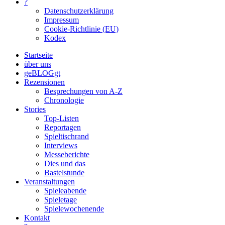
?
Datenschutzerklärung
Impressum
Cookie-Richtlinie (EU)
Kodex
Startseite
über uns
geBLOGgt
Rezensionen
Besprechungen von A-Z
Chronologie
Stories
Top-Listen
Reportagen
Spieltischrand
Interviews
Messeberichte
Dies und das
Bastelstunde
Veranstaltungen
Spieleabende
Spieletage
Spielewochenende
Kontakt