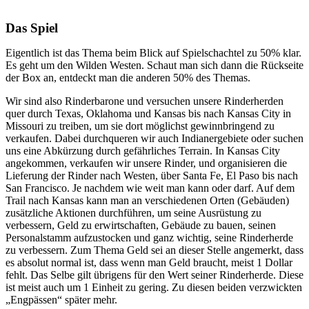
Das Spiel
Eigentlich ist das Thema beim Blick auf Spielschachtel zu 50% klar.
Es geht um den Wilden Westen. Schaut man sich dann die Rückseite
der Box an, entdeckt man die anderen 50% des Themas.
Wir sind also Rinderbarone und versuchen unsere Rinderherden
quer durch Texas, Oklahoma und Kansas bis nach Kansas City in
Missouri zu treiben, um sie dort möglichst gewinnbringend zu
verkaufen. Dabei durchqueren wir auch Indianergebiete oder suchen
uns eine Abkürzung durch gefährliches Terrain. In Kansas City
angekommen, verkaufen wir unsere Rinder, und organisieren die
Lieferung der Rinder nach Westen, über Santa Fe, El Paso bis nach
San Francisco. Je nachdem wie weit man kann oder darf. Auf dem
Trail nach Kansas kann man an verschiedenen Orten (Gebäuden)
zusätzliche Aktionen durchführen, um seine Ausrüstung zu
verbessern, Geld zu erwirtschaften, Gebäude zu bauen, seinen
Personalstamm aufzustocken und ganz wichtig, seine Rinderherde
zu verbessern. Zum Thema Geld sei an dieser Stelle angemerkt, dass
es absolut normal ist, dass wenn man Geld braucht, meist 1 Dollar
fehlt. Das Selbe gilt übrigens für den Wert seiner Rinderherde. Diese
ist meist auch um 1 Einheit zu gering. Zu diesen beiden verzwickten
„Engpässen“ später mehr.