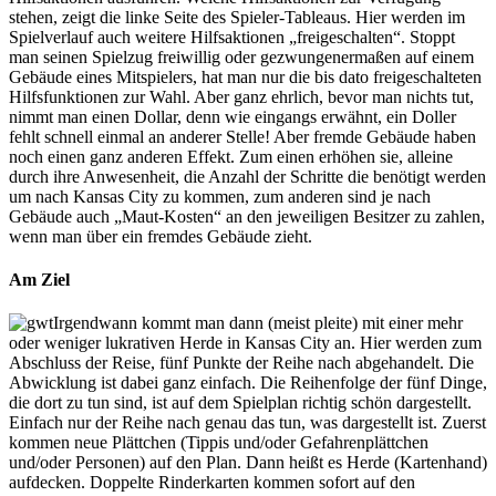
stehen, zeigt die linke Seite des Spieler-Tableaus. Hier werden im
Spielverlauf auch weitere Hilfsaktionen „freigeschalten“. Stoppt
man seinen Spielzug freiwillig oder gezwungenermaßen auf einem
Gebäude eines Mitspielers, hat man nur die bis dato freigeschalteten
Hilfsfunktionen zur Wahl. Aber ganz ehrlich, bevor man nichts tut,
nimmt man einen Dollar, denn wie eingangs erwähnt, ein Doller
fehlt schnell einmal an anderer Stelle! Aber fremde Gebäude haben
noch einen ganz anderen Effekt. Zum einen erhöhen sie, alleine
durch ihre Anwesenheit, die Anzahl der Schritte die benötigt werden
um nach Kansas City zu kommen, zum anderen sind je nach
Gebäude auch „Maut-Kosten“ an den jeweiligen Besitzer zu zahlen,
wenn man über ein fremdes Gebäude zieht.
Am Ziel
Irgendwann kommt man dann (meist pleite) mit einer mehr
oder weniger lukrativen Herde in Kansas City an. Hier werden zum
Abschluss der Reise, fünf Punkte der Reihe nach abgehandelt. Die
Abwicklung ist dabei ganz einfach. Die Reihenfolge der fünf Dinge,
die dort zu tun sind, ist auf dem Spielplan richtig schön dargestellt.
Einfach nur der Reihe nach genau das tun, was dargestellt ist. Zuerst
kommen neue Plättchen (Tippis und/oder Gefahrenplättchen
und/oder Personen) auf den Plan. Dann heißt es Herde (Kartenhand)
aufdecken. Doppelte Rinderkarten kommen sofort auf den