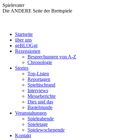
Zum
Spielevater
Inhalt
Die ANDERE Seite der Brettspiele
springen
Startseite
über uns
geBLOGgt
Rezensionen
Besprechungen von A-Z
Chronologie
Stories
Top-Listen
Reportagen
Spieltischrand
Interviews
Messeberichte
Dies und das
Bastelstunde
Veranstaltungen
Spieleabende
Spieletage
Spielewochenende
Kontakt