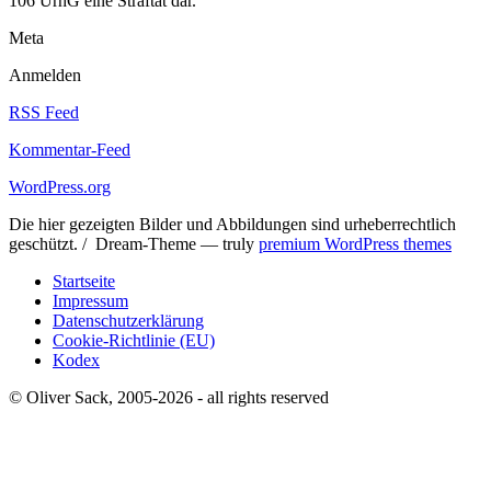
106 UrhG eine Straftat dar.
Meta
Anmelden
RSS Feed
Kommentar-Feed
WordPress.org
Die hier gezeigten Bilder und Abbildungen sind urheberrechtlich
geschützt. / Dream-Theme — truly
premium WordPress themes
Startseite
Impressum
Datenschutzerklärung
Cookie-Richtlinie (EU)
Kodex
© Oliver Sack, 2005-2026 - all rights reserved
t
T