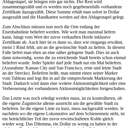
Ablagestapel, sie bringen rein gar nichts. Der Rest wird
zusammengezählt und es werden noch gegebenenfalls vorhandene
Zertifikate dazugezählt. Diese Summe erhält man sofort in Dollar
ausgezahlt und die Handkarten werden auf den Ablagestapel gelegt.
Zum Abschluss müssen nun noch die Orte entlang der
Eisenbahnlinie beliefert werden. Wie weit man maximal liefern
kann, hängt vom Wert der zuvor verkauften Herde inklusive
Zertifikate ab. Auch hier ist es dann so, dass wie eingangs erwähnt,
meist 1 Rind fehlt, um an die gewünschte Stadt zu liefern. In diesem
Falle liefert man eben an eine näher gelegene Stadt. Dies ist auch
dann notwendig, wenn die zu erreichende Stadt bereits schon einmal
beliefert wurde. Jeder Spieler darf jede Stadt nur ein Mal beliefern.
(Ausnahme: Kansas City und San Francisco, erste und letzte Stadt
an der Strecke). Beliefern heißt, man nimmt einen seiner Marker
vom Tableau und legt ihn in auf die entsprechende Markierung der
Stadt. Dadurch wird dann eine weitere Aktionsmöglichkeit oder eine
Verbesserung der vorhandenen Aktionsmöglichkeiten freigeschalten.
Das Letzte was noch erledigt werden muss, ist zu kontrollieren, ob
die eigene Zugstrecke alleine ausreicht um die gewählte Stadt zu
beliefern. Ist die eigene Linie zu kurz, muss nachgezahlt werden. Je
nachdem wo die eigene Lokomotive auf dem Schienennetz steht, ist
ein beträchtlicher Teil der zuvor erwirtschafteten Kohle gleich
wieder weg. Das Dilemma, ein Dollar zu wenig zu haben in der