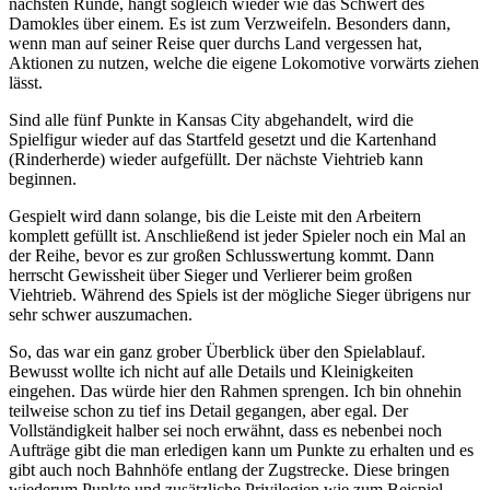
nächsten Runde, hängt sogleich wieder wie das Schwert des
Damokles über einem. Es ist zum Verzweifeln. Besonders dann,
wenn man auf seiner Reise quer durchs Land vergessen hat,
Aktionen zu nutzen, welche die eigene Lokomotive vorwärts ziehen
lässt.
Sind alle fünf Punkte in Kansas City abgehandelt, wird die
Spielfigur wieder auf das Startfeld gesetzt und die Kartenhand
(Rinderherde) wieder aufgefüllt. Der nächste Viehtrieb kann
beginnen.
Gespielt wird dann solange, bis die Leiste mit den Arbeitern
komplett gefüllt ist. Anschließend ist jeder Spieler noch ein Mal an
der Reihe, bevor es zur großen Schlusswertung kommt. Dann
herrscht Gewissheit über Sieger und Verlierer beim großen
Viehtrieb. Während des Spiels ist der mögliche Sieger übrigens nur
sehr schwer auszumachen.
So, das war ein ganz grober Überblick über den Spielablauf.
Bewusst wollte ich nicht auf alle Details und Kleinigkeiten
eingehen. Das würde hier den Rahmen sprengen. Ich bin ohnehin
teilweise schon zu tief ins Detail gegangen, aber egal. Der
Vollständigkeit halber sei noch erwähnt, dass es nebenbei noch
Aufträge gibt die man erledigen kann um Punkte zu erhalten und es
gibt auch noch Bahnhöfe entlang der Zugstrecke. Diese bringen
wiederum Punkte und zusätzliche Privilegien wie zum Beispiel