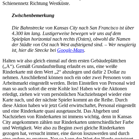
Schienennetz Richtung Westküste.
Zwischenbemerkung
Die Bahnstrecke von Kansas City nach San Francisco ist über
4.300 km lang. Lustigerweise bewegen wir uns auf dem
Spielplan horizontal nach rechts (Osten), obwohl die Namen
der Städte von Ost nach West aufsteigend sind. – Wer neugierig
ist, hier die Strecke bei
Google-Maps
.
Halten wir also gleich einmal auf dem ersten Gebäudeplättchen
(„A“). Gemäß Grundaufstellung erlaubt es uns, eine weiße
Rinderkarte mit dem Wert „2“ abzulegen und dafür 2 Dollar zu
nehmen. Anschließend können noch ein oder zwei Personen vom
Arbeitsmarkt eingestellt werden. Beim Einstellen von Personal wird
man so auch sofort die erste Kohle los! Haben wir die Aktionen
erledigt, ziehen wir vom persönlichen Nachziehstapel wieder eine
Karte nach, und der nächste Spieler kommt an die Reihe. Durch
diese Aktion haben wir jetzt Geld erwirtschaftet, Personal eingestellt
und eine Rinderkarte quasi ausgetauscht. Das Abgeben und
Nachziehen von Rinderkarten ist immens wichtig, denn in Kansas
City angekommen zählen nur Rinderkarten unterschiedlicher Farbe
und Wertigkeit. Wer also zu Beginn zwei gleiche Rinderkarten
gezogen hat, versucht immer, eine davon loszuwerden und durch
eine andere zu ersetzen. Nur so kann der Wert der Herde gesteigert