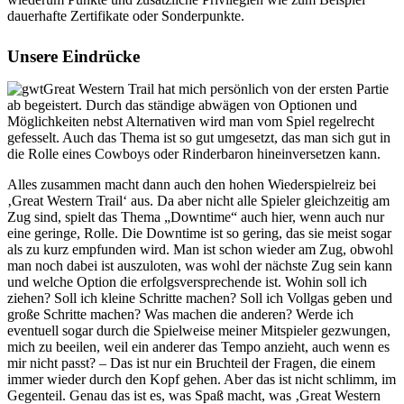
dauerhafte Zertifikate oder Sonderpunkte.
Unsere Eindrücke
Great Western Trail hat mich persönlich von der ersten Partie
ab begeistert. Durch das ständige abwägen von Optionen und
Möglichkeiten nebst Alternativen wird man vom Spiel regelrecht
gefesselt. Auch das Thema ist so gut umgesetzt, das man sich gut in
die Rolle eines Cowboys oder Rinderbaron hineinversetzen kann.
Alles zusammen macht dann auch den hohen Wiederspielreiz bei
‚Great Western Trail‘ aus. Da aber nicht alle Spieler gleichzeitig am
Zug sind, spielt das Thema „Downtime“ auch hier, wenn auch nur
eine geringe, Rolle. Die Downtime ist so gering, das sie meist sogar
als zu kurz empfunden wird. Man ist schon wieder am Zug, obwohl
man noch dabei ist auszuloten, was wohl der nächste Zug sein kann
und welche Option die erfolgsversprechende ist. Wohin soll ich
ziehen? Soll ich kleine Schritte machen? Soll ich Vollgas geben und
große Schritte machen? Was machen die anderen? Werde ich
eventuell sogar durch die Spielweise meiner Mitspieler gezwungen,
mich zu beeilen, weil ein anderer das Tempo anzieht, auch wenn es
mir nicht passt? – Das ist nur ein Bruchteil der Fragen, die einem
immer wieder durch den Kopf gehen. Aber das ist nicht schlimm, im
Gegenteil. Genau das ist es, was Spaß macht, was ‚Great Western