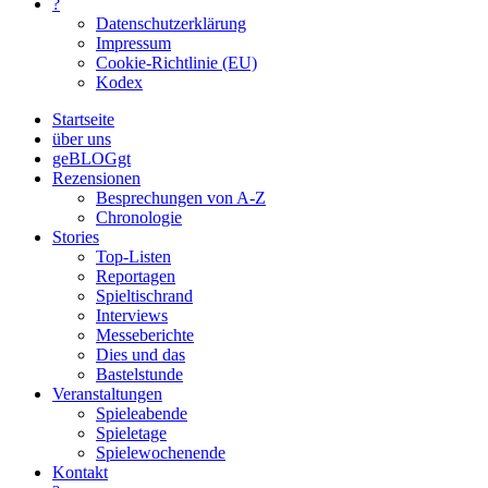
?
Datenschutzerklärung
Impressum
Cookie-Richtlinie (EU)
Kodex
Startseite
über uns
geBLOGgt
Rezensionen
Besprechungen von A-Z
Chronologie
Stories
Top-Listen
Reportagen
Spieltischrand
Interviews
Messeberichte
Dies und das
Bastelstunde
Veranstaltungen
Spieleabende
Spieletage
Spielewochenende
Kontakt