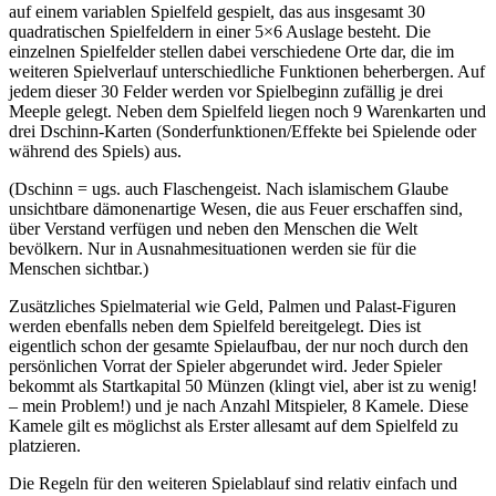
auf einem variablen Spielfeld gespielt, das aus insgesamt 30
quadratischen Spielfeldern in einer 5×6 Auslage besteht. Die
einzelnen Spielfelder stellen dabei verschiedene Orte dar, die im
weiteren Spielverlauf unterschiedliche Funktionen beherbergen. Auf
jedem dieser 30 Felder werden vor Spielbeginn zufällig je drei
Meeple gelegt. Neben dem Spielfeld liegen noch 9 Warenkarten und
drei Dschinn-Karten (Sonderfunktionen/Effekte bei Spielende oder
während des Spiels) aus.
(Dschinn = ugs. auch Flaschengeist. Nach islamischem Glaube
unsichtbare dämonenartige Wesen, die aus Feuer erschaffen sind,
über Verstand verfügen und neben den Menschen die Welt
bevölkern. Nur in Ausnahmesituationen werden sie für die
Menschen sichtbar.)
Zusätzliches Spielmaterial wie Geld, Palmen und Palast-Figuren
werden ebenfalls neben dem Spielfeld bereitgelegt. Dies ist
eigentlich schon der gesamte Spielaufbau, der nur noch durch den
persönlichen Vorrat der Spieler abgerundet wird. Jeder Spieler
bekommt als Startkapital 50 Münzen (klingt viel, aber ist zu wenig!
– mein Problem!) und je nach Anzahl Mitspieler, 8 Kamele. Diese
Kamele gilt es möglichst als Erster allesamt auf dem Spielfeld zu
platzieren.
Die Regeln für den weiteren Spielablauf sind relativ einfach und