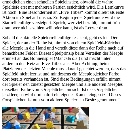
ermöglichen einen schnellen Spieleinstieg, obwohl die wahre
Spieltiefe erst mit mehreren Partien ersichtlich wird. Die Lernkurve
ist hoch. Eine Besonderheit an „Five Tribes“ kommt direkt als erste
Aktion im Spiel auf uns zu. Zu Beginn jeder Spielrunde wird die
Startreihenfolge versteigert. Sprich, wer viel bezahlt, kommt früh
dran, wer nichts zahlen will oder kann, ist als Letzter dran.
Sobald die aktuelle Spielerreihenfolge feststeht, geht es los. Der
Spieler, der an der Reihe ist, nimmt von einem Spielfeld-Kärtchen
alle Meeple in die Hand und verteilt diese dann der Reihe nach auf
benachbarte Felder. Dieses Spielprinzip beim Verteilen der Meeple
erinnert an das Bohnenspiel (Mancala o.ä.) und macht unter
anderem den Reiz an Five Tribes aus. Aber Achtung, beim
Platzieren des letzten Meeple muss darauf geachtet werden, dass das
Spielfeld nicht leer ist und mindestens ein Meeple gleicher Farbe
dort bereits vorhanden ist. Sind diese Bedingungen erfüllt, nimmt
der Spieler den zuletzt gesetzten Meeple und alle anderen Meeples
derselben Farbe vom Ortsplättchen an sich. Ist das Ortsplättchen
jetzt leer, so wird dort sofort ein eigenes Kamel eingesetzt. Dieses
Ortsplättchen ist nun vom aktiven Spieler „in Besitz genommen“.