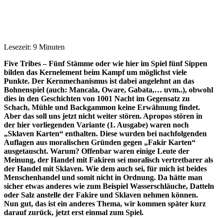
Lesezeit: 9 Minuten
Five Tribes – Fünf Stämme oder wie hier im Spiel fünf Sippen
bilden das Kernelement beim Kampf um möglichst viele
Punkte. Der Kernmechanismus ist dabei angelehnt an das
Bohnenspiel (auch: Mancala, Oware, Gabata,… uvm..), obwohl
dies in den Geschichten von 1001 Nacht im Gegensatz zu
Schach, Mühle und Backgammon keine Erwähnung findet.
Aber das soll uns jetzt nicht weiter stören. Apropos stören in
der hier vorliegenden Variante (1. Ausgabe) waren noch
„Sklaven Karten“ enthalten. Diese wurden bei nachfolgenden
Auflagen aus moralischen Gründen gegen „Fakir Karten“
ausgetauscht. Warum? Offenbar waren einige Leute der
Meinung, der Handel mit Fakiren sei moralisch vertretbarer als
der Handel mit Sklaven. Wie dem auch sei, für mich ist beides
Menschenhandel und somit nicht in Ordnung. Da hätte man
sicher etwas anderes wie zum Beispiel Wasserschläuche, Datteln
oder Salz anstelle der Fakire und Sklaven nehmen können.
Nun gut, das ist ein anderes Thema, wir kommen später kurz
darauf zurück, jetzt erst einmal zum Spiel.