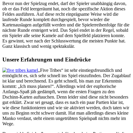
Bevor nun der Spielzug endet, darf der Spieler unabhängig davon,
ob er das Feld leergeräumt hat, noch die spezifische Aktion dieses
Feldes ausführen. Auf diese recht einprägsame Weise wird die
laufende Runde komplett durchgespielt, bevor wieder die
Kartenauslagen aufgefüllt werden und die Spielerreihenfolge für die
nächste Runde ersteigert wird. Das Spiel endet in der Regel, sobald
ein Spieler alle seine Kamele auf dem Spielfeld platzieren konnte.
Es gewinnt, wer nach der Schlusswertung die meisten Punkte hat.
Ganz klassisch und wenig spektakulär.
Unsere Erfahrungen und Eindrücke
„Five Tribes“ ist sehr einstiegsfreundlich und
ermöglicht es, sich sehr schnell ins Spiel einzufinden. Der Zugablauf
ist klar und berechnend. Es geht schnell, bis man zur Erkenntnis
kommt: „Ich muss planen!“. Allerdings wird der euphorische
Anfangs-Spaß jäh gedämpft, wenn die ersten Fragen zu den
Dschinn-Karten auftauchen. Denn leider sind diese nicht besonders
gut erklärt. Zwar sei gesagt, dass es nach ein paar Partien klar ist,
wie diese funktionieren und wie sie aktiviert werden, doch taten wir
uns zu Beginn recht schwer damit. Hat man allerdings dieses kleine
Manko verdaut, steht einem ungetrübten Spielspaß nichts mehr im
Wege.