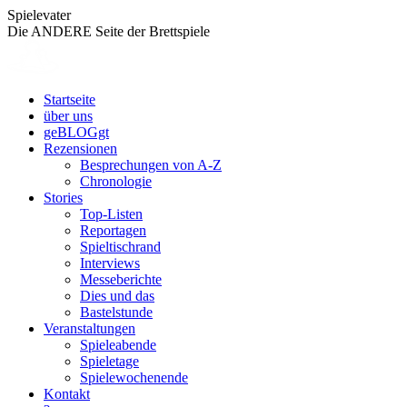
Zum
Spielevater
Inhalt
Die ANDERE Seite der Brettspiele
springen
Startseite
über uns
geBLOGgt
Rezensionen
Besprechungen von A-Z
Chronologie
Stories
Top-Listen
Reportagen
Spieltischrand
Interviews
Messeberichte
Dies und das
Bastelstunde
Veranstaltungen
Spieleabende
Spieletage
Spielewochenende
Kontakt