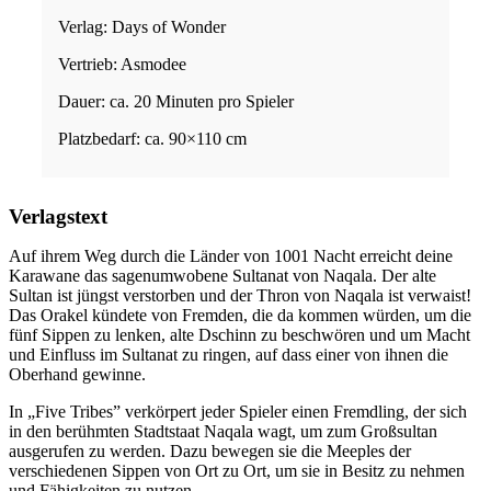
Verlag: Days of Wonder
Vertrieb: Asmodee
Dauer: ca. 20 Minuten pro Spieler
Platzbedarf: ca. 90×110 cm
Verlagstext
Auf ihrem Weg durch die Länder von 1001 Nacht erreicht deine
Karawane das sagenumwobene Sultanat von Naqala. Der alte
Sultan ist jüngst verstorben und der Thron von Naqala ist verwaist!
Das Orakel kündete von Fremden, die da kommen würden, um die
fünf Sippen zu lenken, alte Dschinn zu beschwören und um Macht
und Einfluss im Sultanat zu ringen, auf dass einer von ihnen die
Oberhand gewinne.
In „Five Tribes” verkörpert jeder Spieler einen Fremdling, der sich
in den berühmten Stadtstaat Naqala wagt, um zum Großsultan
ausgerufen zu werden. Dazu bewegen sie die Meeples der
verschiedenen Sippen von Ort zu Ort, um sie in Besitz zu nehmen
und Fähigkeiten zu nutzen.