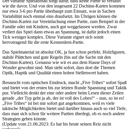
Der variable Spielaufbau sorgt dafür, dass keine Partie so verläuft
wie die davor. Und von den insgesamt 22 Dschinn-Karten kommen
nur etwa 3-6 pro Partie überhaupt zum Einsatz, was in Sachen
Variabilität noch einmal eins draufsetzt. Im Übrigen können die
Dschinn-Karten zur Vereinfachung einer Partie, zum Beispiel in der
Familie oder mit Kindern, auch gut weggelassen werden. Zwar
verliert das Spiel dann etwas an Spannung, ist dafür jedoch einen
Tick weniger komplex. Diese Variante eignet sich somit
hervorragend für die erste Kennenlern-Partie.
Das Spielmaterial ist absolut OK, ja fast schon perfekt. Holzfiguren,
stabile Plättchen und gute Regeln (bis auf die Sache mit den
Dschinn-Karten). Genauso wie wir es aus dem Hause Days of
Wonder gewohnt sind. Man sieht sofort, dass dort die Themen
Optik, Haptik und Qualität einen hohen Stellenwert haben.
Berauscht vom optischen Eindruck, macht „Five Tribes“ sofort Spaß
und bietet von der ersten bis zur letzten Runde Spannung und Taktik
pur. Vielleicht denkt der eine oder andere beim Lesen dieser Zeilen
gerade „der Typ geht ja ab, der ist voll des Lobes!“ – nun, so ist es!
„Five Tribes“ ist bei mir sofort gut angekommen, weil es viele
taktische Möglichkeiten bietet und darüber hinaus auch so viel Tiefe,
dass man sich schon für weitere Partien überlegt, ob es noch andere
Strategien geben könnte.
(Update vom 21.06.2023: Es hat bis heute seinen Reiz nicht