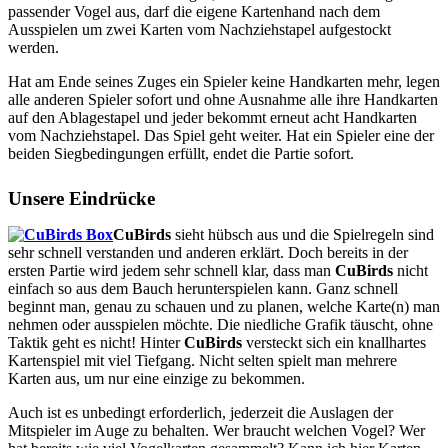
passender Vogel aus, darf die eigene Kartenhand nach dem
Ausspielen um zwei Karten vom Nachziehstapel aufgestockt
werden.
Hat am Ende seines Zuges ein Spieler keine Handkarten mehr, legen
alle anderen Spieler sofort und ohne Ausnahme alle ihre Handkarten
auf den Ablagestapel und jeder bekommt erneut acht Handkarten
vom Nachziehstapel. Das Spiel geht weiter. Hat ein Spieler eine der
beiden Siegbedingungen erfüllt, endet die Partie sofort.
Unsere Eindrücke
CuBirds
sieht hübsch aus und die Spielregeln sind
sehr schnell verstanden und anderen erklärt. Doch bereits in der
ersten Partie wird jedem sehr schnell klar, dass man
CuBirds
nicht
einfach so aus dem Bauch herunterspielen kann. Ganz schnell
beginnt man, genau zu schauen und zu planen, welche Karte(n) man
nehmen oder ausspielen möchte. Die niedliche Grafik täuscht, ohne
Taktik geht es nicht! Hinter
CuBirds
versteckt sich ein knallhartes
Kartenspiel mit viel Tiefgang. Nicht selten spielt man mehrere
Karten aus, um nur eine einzige zu bekommen.
Auch ist es unbedingt erforderlich, jederzeit die Auslagen der
Mitspieler im Auge zu behalten. Wer braucht welchen Vogel? Wer