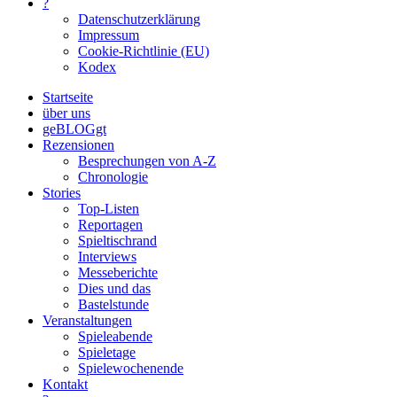
?
Datenschutzerklärung
Impressum
Cookie-Richtlinie (EU)
Kodex
Startseite
über uns
geBLOGgt
Rezensionen
Besprechungen von A-Z
Chronologie
Stories
Top-Listen
Reportagen
Spieltischrand
Interviews
Messeberichte
Dies und das
Bastelstunde
Veranstaltungen
Spieleabende
Spieletage
Spielewochenende
Kontakt