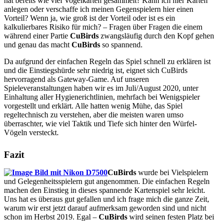
hat bereits wie viel Vogelkarten gesammelt? Kann ich hier Karten
anlegen oder verschaffe ich meinen Gegenspielern hier einen
Vorteil? Wenn ja, wie groß ist der Vorteil oder ist es ein
kalkulierbares Risiko für mich? – Fragen über Fragen die einem
während einer Partie
CuBirds
zwangsläufig durch den Kopf gehen
und genau das macht
CuBirds
so spannend.
Da aufgrund der einfachen Regeln das Spiel schnell zu erklären ist
und die Einstiegshürde sehr niedrig ist, eignet sich CuBirds
hervorragend als Gateway-Game. Auf unseren
Spieleveranstaltungen haben wir es im Juli/August 2020, unter
Einhaltung aller Hygienerichtlinien, mehrfach bei Wenigspieler
vorgestellt und erklärt. Alle hatten wenig Mühe, das Spiel
regeltechnisch zu verstehen, aber die meisten waren umso
überraschter, wie viel Taktik und Tiefe sich hinter den Würfel-
Vögeln versteckt.
Fazit
CuBirds
wurde bei Vielspielern
und Gelegenheitsspielern gut angenommen. Die einfachen Regeln
machen den Einstieg in dieses spannende Kartenspiel sehr leicht.
Uns hat es überaus gut gefallen und ich frage mich die ganze Zeit,
warum wir erst jetzt darauf aufmerksam geworden sind und nicht
schon im Herbst 2019. Egal –
CuBirds
wird seinen festen Platz bei