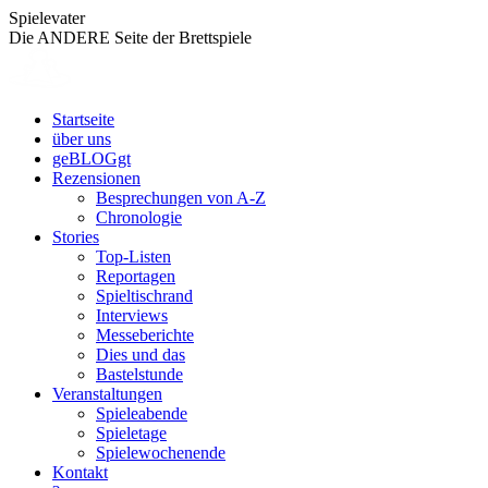
Zum
Spielevater
Inhalt
Die ANDERE Seite der Brettspiele
springen
Startseite
über uns
geBLOGgt
Rezensionen
Besprechungen von A-Z
Chronologie
Stories
Top-Listen
Reportagen
Spieltischrand
Interviews
Messeberichte
Dies und das
Bastelstunde
Veranstaltungen
Spieleabende
Spieletage
Spielewochenende
Kontakt