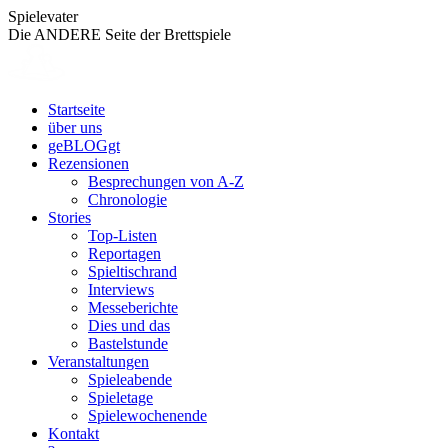
Zum
Spielevater
Inhalt
Die ANDERE Seite der Brettspiele
springen
Startseite
über uns
geBLOGgt
Rezensionen
Besprechungen von A-Z
Chronologie
Stories
Top-Listen
Reportagen
Spieltischrand
Interviews
Messeberichte
Dies und das
Bastelstunde
Veranstaltungen
Spieleabende
Spieletage
Spielewochenende
Kontakt