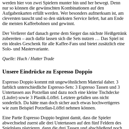
werden hier von zwei Spielern munter hin und her bewegt. Denn
nur so können die gewünschten Kombinationen auf den
Aufgabenkarten erfüllt werden. Wer besonders aufmerksam ist, am
cleversten tauscht und so den stärksten Service liefert, hat am Ende
die meisten Kaffeebohnen und gewinnt.
Der Verlierer darf danach gerne dem Sieger das nächste Heißgetränk
zubereiten – auch dafür lassen sich die Sets nutzen … Das Spiel ist
ein ideales Geschenk für alle Kaffee-Fans und bietet zusätzlich eine
Solo- und Mastervariante.
Quelle: Huch / Hutter Trade
Unsere Eindrücke zu Espresso Doppio
Espresso Doppio kommt mit ungewöhnlichem Material daher. 3
farblich unterschiedliche Espresso-Sets: 3 Espresso Tassen und 3
Untertassen aus Porzellan und dazu noch eine kleine Tischdecke
(Läufer) sowie 3 Plastik-Löffel. Letztere gefallen uns nicht
sonderlich. Da hätte man doch sicher auch etwas hochwertigeres
wie zum Beispiel Porzellan-Löffel nehmen können.
Eine Partie Espresso Doppio beginnt damit, dass die Spieler
abwechselnd zuerst alle drei Untertassen auf den fünf Feldern des
Spielplans platzieren, dann die drei Tassen und abschließend noch