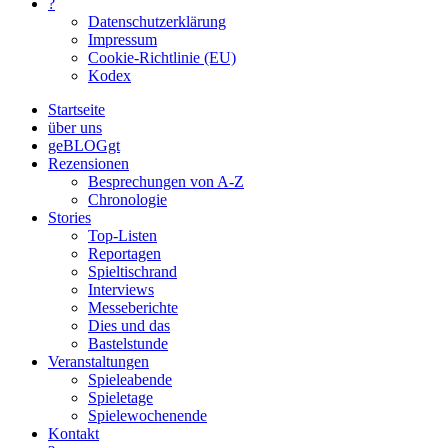
?
Datenschutzerklärung
Impressum
Cookie-Richtlinie (EU)
Kodex
Startseite
über uns
geBLOGgt
Rezensionen
Besprechungen von A-Z
Chronologie
Stories
Top-Listen
Reportagen
Spieltischrand
Interviews
Messeberichte
Dies und das
Bastelstunde
Veranstaltungen
Spieleabende
Spieletage
Spielewochenende
Kontakt