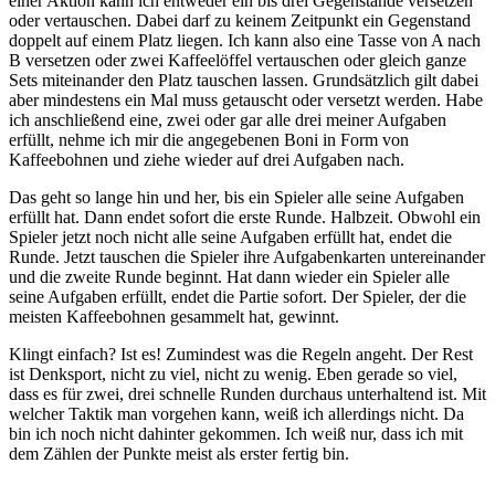
einer Aktion kann ich entweder ein bis drei Gegenstände versetzen
oder vertauschen. Dabei darf zu keinem Zeitpunkt ein Gegenstand
doppelt auf einem Platz liegen. Ich kann also eine Tasse von A nach
B versetzen oder zwei Kaffeelöffel vertauschen oder gleich ganze
Sets miteinander den Platz tauschen lassen. Grundsätzlich gilt dabei
aber mindestens ein Mal muss getauscht oder versetzt werden. Habe
ich anschließend eine, zwei oder gar alle drei meiner Aufgaben
erfüllt, nehme ich mir die angegebenen Boni in Form von
Kaffeebohnen und ziehe wieder auf drei Aufgaben nach.
Das geht so lange hin und her, bis ein Spieler alle seine Aufgaben
erfüllt hat. Dann endet sofort die erste Runde. Halbzeit. Obwohl ein
Spieler jetzt noch nicht alle seine Aufgaben erfüllt hat, endet die
Runde. Jetzt tauschen die Spieler ihre Aufgabenkarten untereinander
und die zweite Runde beginnt. Hat dann wieder ein Spieler alle
seine Aufgaben erfüllt, endet die Partie sofort. Der Spieler, der die
meisten Kaffeebohnen gesammelt hat, gewinnt.
Klingt einfach? Ist es! Zumindest was die Regeln angeht. Der Rest
ist Denksport, nicht zu viel, nicht zu wenig. Eben gerade so viel,
dass es für zwei, drei schnelle Runden durchaus unterhaltend ist. Mit
welcher Taktik man vorgehen kann, weiß ich allerdings nicht. Da
bin ich noch nicht dahinter gekommen. Ich weiß nur, dass ich mit
dem Zählen der Punkte meist als erster fertig bin.