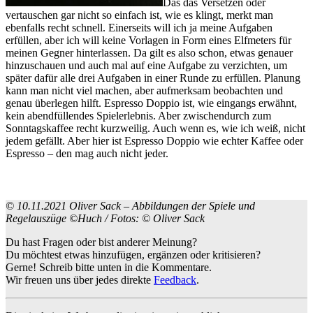
Das das Versetzen oder
vertauschen gar nicht so einfach ist, wie es klingt, merkt man
ebenfalls recht schnell. Einerseits will ich ja meine Aufgaben
erfüllen, aber ich will keine Vorlagen in Form eines Elfmeters für
meinen Gegner hinterlassen. Da gilt es also schon, etwas genauer
hinzuschauen und auch mal auf eine Aufgabe zu verzichten, um
später dafür alle drei Aufgaben in einer Runde zu erfüllen. Planung
kann man nicht viel machen, aber aufmerksam beobachten und
genau überlegen hilft. Espresso Doppio ist, wie eingangs erwähnt,
kein abendfüllendes Spielerlebnis. Aber zwischendurch zum
Sonntagskaffee recht kurzweilig. Auch wenn es, wie ich weiß, nicht
jedem gefällt. Aber hier ist Espresso Doppio wie echter Kaffee oder
Espresso – den mag auch nicht jeder.
© 10.11.2021 Oliver Sack – Abbildungen der Spiele und
Regelauszüge ©Huch / Fotos: © Oliver Sack
Du hast Fragen oder bist anderer Meinung?
Du möchtest etwas hinzufügen, ergänzen oder kritisieren?
Gerne! Schreib bitte unten in die Kommentare.
Wir freuen uns über jedes direkte
Feedback
.