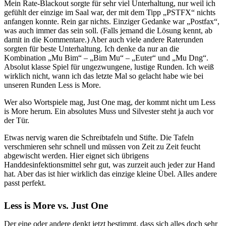
Mein Rate-Blackout sorgte für sehr viel Unterhaltung, nur weil ich
gefühlt der einzige im Saal war, der mit dem Tipp „PSTFX“ nichts
anfangen konnte. Rein gar nichts. Einziger Gedanke war „Postfax“,
was auch immer das sein soll. (Falls jemand die Lösung kennt, ab
damit in die Kommentare.) Aber auch viele andere Raterunden
sorgten für beste Unterhaltung. Ich denke da nur an die
Kombination „Mu Bim“ – „Bim Mu“ – „Euter“ und „Mu Dng“.
Absolut klasse Spiel für ungezwungene, lustige Runden. Ich weiß
wirklich nicht, wann ich das letzte Mal so gelacht habe wie bei
unseren Runden Less is More.
Wer also Wortspiele mag, Just One mag, der kommt nicht um Less
is More herum. Ein absolutes Muss und Silvester steht ja auch vor
der Tür.
Etwas nervig waren die Schreibtafeln und Stifte. Die Tafeln
verschmieren sehr schnell und müssen von Zeit zu Zeit feucht
abgewischt werden. Hier eignet sich übrigens
Handdesinfektionsmittel sehr gut, was zurzeit auch jeder zur Hand
hat. Aber das ist hier wirklich das einzige kleine Übel. Alles andere
passt perfekt.
Less is More vs. Just One
Der eine oder andere denkt jetzt bestimmt, dass sich alles doch sehr