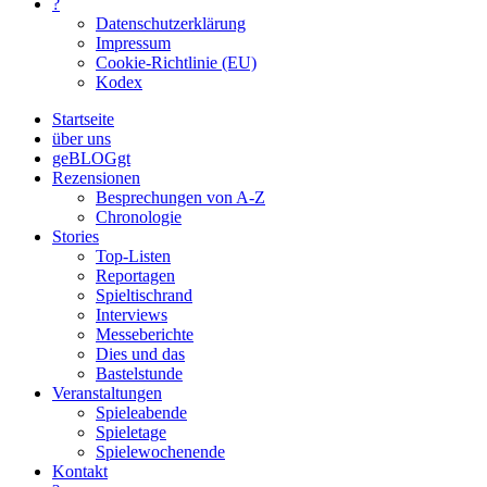
?
Datenschutzerklärung
Impressum
Cookie-Richtlinie (EU)
Kodex
Startseite
über uns
geBLOGgt
Rezensionen
Besprechungen von A-Z
Chronologie
Stories
Top-Listen
Reportagen
Spieltischrand
Interviews
Messeberichte
Dies und das
Bastelstunde
Veranstaltungen
Spieleabende
Spieletage
Spielewochenende
Kontakt