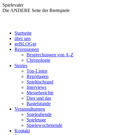
Zum
Spielevater
Inhalt
Die ANDERE Seite der Brettspiele
springen
Startseite
über uns
geBLOGgt
Rezensionen
Besprechungen von A-Z
Chronologie
Stories
Top-Listen
Reportagen
Spieltischrand
Interviews
Messeberichte
Dies und das
Bastelstunde
Veranstaltungen
Spieleabende
Spieletage
Spielewochenende
Kontakt