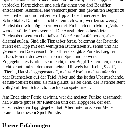
verdeckte Karte ziehen und sich für einen von drei Begriffen
entscheiden. Anschließend versucht jeder, den gewählten Begriff zu
beschreiben und notiert seinen Tipp auf der Innenseite der
Schreibtafel. Damit das nicht zu einfach wird, werden so wenig
Buchstaben wie möglich verwendet. Frei nach dem Motto „Vokale
werden völlig überbewertet“. Die Anzahl der so benötigten
Buchstaben werden ebenfalls auf der Schreibtafel notiert, aber
diesmal außen. Sind alle Tippgeber fertig, bekommt der Ratende
zuerst den Tipp mit den wenigsten Buchstaben zu sehen und hat
genau einen Rateversuch. Schafft er das, gibts Punkte. Liegt er
falsch, kommt der zweite Tipp ins Spiel und so weiter.
Zugegeben, es ist nicht sehr leicht, einen Begriff zu erraten, den man
nicht kennt und zu dem man keinen Hinweis hat. Kein „Stadt“,
„Tier“, „Haushaltsgegenstand“, nichts. Absolut nichts außer den
paar Buchstaben auf der Tafel. Aber und das ist das Überraschende,
es funktioniert besser, als man glaubt. Es sei denn, der Ratende steht
völlig auf dem Schlauch. Doch dazu später mehr.
Am Ende einer Partie gewinnt, wer die meisten Punkte gesammelt
hat. Punkte gibt es für Ratenden und den Tippgeber, der den
entscheidenden Tipp gegeben hat. Aber unter uns: kein Mensch
braucht bei diesem Spiel Punkte.
Unsere Erfahrungen