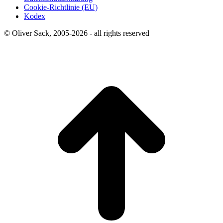
Cookie-Richtlinie (EU)
Kodex
© Oliver Sack, 2005-2026 - all rights reserved
t
T