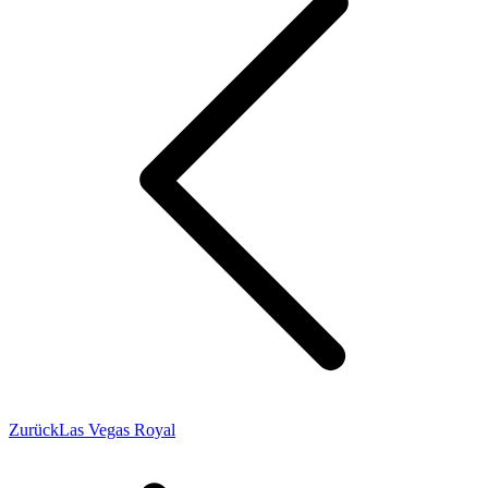
Vorheriger
Zurück
Las Vegas Royal
Beitrag: