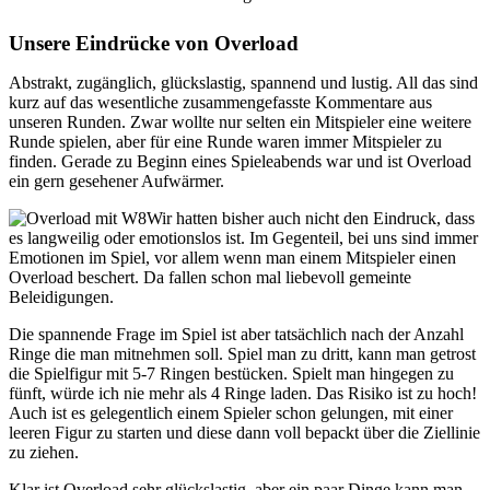
Unsere Eindrücke von Overload
Abstrakt, zugänglich, glückslastig, spannend und lustig. All das sind
kurz auf das wesentliche zusammengefasste Kommentare aus
unseren Runden. Zwar wollte nur selten ein Mitspieler eine weitere
Runde spielen, aber für eine Runde waren immer Mitspieler zu
finden. Gerade zu Beginn eines Spieleabends war und ist Overload
ein gern gesehener Aufwärmer.
Wir hatten bisher auch nicht den Eindruck, dass
es langweilig oder emotionslos ist. Im Gegenteil, bei uns sind immer
Emotionen im Spiel, vor allem wenn man einem Mitspieler einen
Overload beschert. Da fallen schon mal liebevoll gemeinte
Beleidigungen.
Die spannende Frage im Spiel ist aber tatsächlich nach der Anzahl
Ringe die man mitnehmen soll. Spiel man zu dritt, kann man getrost
die Spielfigur mit 5-7 Ringen bestücken. Spielt man hingegen zu
fünft, würde ich nie mehr als 4 Ringe laden. Das Risiko ist zu hoch!
Auch ist es gelegentlich einem Spieler schon gelungen, mit einer
leeren Figur zu starten und diese dann voll bepackt über die Ziellinie
zu ziehen.
Klar ist Overload sehr glückslastig, aber ein paar Dinge kann man