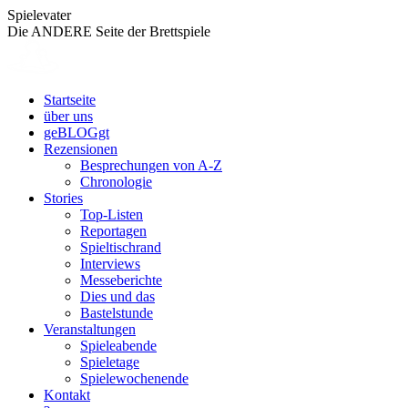
Zum
Spielevater
Inhalt
Die ANDERE Seite der Brettspiele
springen
Startseite
über uns
geBLOGgt
Rezensionen
Besprechungen von A-Z
Chronologie
Stories
Top-Listen
Reportagen
Spieltischrand
Interviews
Messeberichte
Dies und das
Bastelstunde
Veranstaltungen
Spieleabende
Spieletage
Spielewochenende
Kontakt