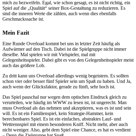
mich zu bezweifeln. Egal, wie schon gesagt, es ist nicht richtig, ein
Spiel auf die „Qualität“ seiner Box-Gestaltung zu reduzieren. Es
sind die inneren Werte die zählen, auch wenn dies ebenfalls
Geschmackssache ist.
Mein Fazit
Eine Runde Overload kommt bei uns in letzter Zeit häufig als
Aufwärmer auf den Tisch. Dabei ist die Spielgruppe nicht immer
dieselbe. Mal spielen wir mit Vielspieler, mal mit
Gelegenheitsspieler. Dabei gibt es von den Gelegenheitsspieler meist
auch das größere Lob.
Zu dritt kann uns Overload allerdings wenig begeistern. Es sollten
schon vier oder besser fünf Spieler sein um Spaß zu haben. Und Ja,
auch wenn der Glücksfaktor, gerade zu fünft, sehr hoch ist.
Das Spiel pauschal nur wegen dem optischen Eindruck gleich zu
verurteilen, wie häufig im WWW zu lesen ist, ist ungerecht. Man
muss Overload als das nehmen und akzeptieren, was es ist und sein
will. Es ist ein Familienspiel, kein Strategie-Hammer, kein
berechenbares Spiel. Es ist ein einfaches, abstraktes Lauf- und
Wettrennspiel mit einem besonderen Kniff. Nicht mehr, aber auch
nicht weniger. Also, gebt dem Spiel eine Chance, es hat es verdient
– Denn die Zielgruppe hat Spaß.