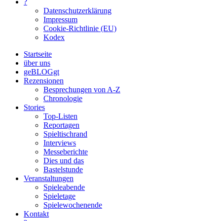
?
Datenschutzerklärung
Impressum
Cookie-Richtlinie (EU)
Kodex
Startseite
über uns
geBLOGgt
Rezensionen
Besprechungen von A-Z
Chronologie
Stories
Top-Listen
Reportagen
Spieltischrand
Interviews
Messeberichte
Dies und das
Bastelstunde
Veranstaltungen
Spieleabende
Spieletage
Spielewochenende
Kontakt