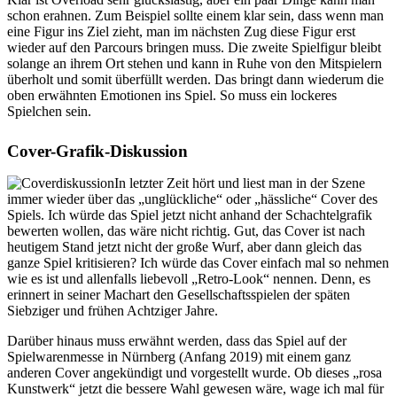
schon erahnen. Zum Beispiel sollte einem klar sein, dass wenn man
eine Figur ins Ziel zieht, man im nächsten Zug diese Figur erst
wieder auf den Parcours bringen muss. Die zweite Spielfigur bleibt
solange an ihrem Ort stehen und kann in Ruhe von den Mitspielern
überholt und somit überfüllt werden. Das bringt dann wiederum die
oben erwähnten Emotionen ins Spiel. So muss ein lockeres
Spielchen sein.
Cover-Grafik-Diskussion
In letzter Zeit hört und liest man in der Szene
immer wieder über das „unglückliche“ oder „hässliche“ Cover des
Spiels. Ich würde das Spiel jetzt nicht anhand der Schachtelgrafik
bewerten wollen, das wäre nicht richtig. Gut, das Cover ist nach
heutigem Stand jetzt nicht der große Wurf, aber dann gleich das
ganze Spiel kritisieren? Ich würde das Cover einfach mal so nehmen
wie es ist und allenfalls liebevoll „Retro-Look“ nennen. Denn, es
erinnert in seiner Machart den Gesellschaftsspielen der späten
Siebziger und frühen Achtziger Jahre.
Darüber hinaus muss erwähnt werden, dass das Spiel auf der
Spielwarenmesse in Nürnberg (Anfang 2019) mit einem ganz
anderen Cover angekündigt und vorgestellt wurde. Ob dieses „rosa
Kunstwerk“ jetzt die bessere Wahl gewesen wäre, wage ich mal für