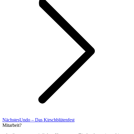
Nächster
Nächstes
Undo – Das Kirschblütenfest
Beitrag:
Mitarbeit?