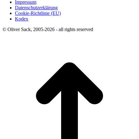
Impressum
Datenschutzerklärung
Cookie-Richtlinie (EU)
Kodex
© Oliver Sack, 2005-2026 - all rights reserved
t
T