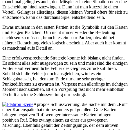
manchmal gelingt es auch, den Mitspieler in eine Situation oder eine
Entscheidung hineinzuzwingen. Dann hat man kurzzeitig einen
Vorteil. Gelingt es allerdings, diesen kleinen Vorteil öfters für sich zu
entscheiden, kann das durchaus Spiel entscheidend sein.
Etwas mühsam in den ersten Partien ist die Symbolik auf den Karten
und Etagen-Plättchen. Um nicht immer wieder die Bedeutung
nachlesen zu müssen, braucht es ein paar Partien, obwohl bei
näherer Betrachtung vieles logisch erscheint. Aber auch hier kommt
es manchmal aufs Detail an.
Eine erfolgversprechende Strategie konnte ich bislang nicht finden.
Es scheint alles sehr ausgewogen zu sein und meist sind die einzigen
Vorteile auf vermeintliche Fehler des Gegners zurückzuführen.
Sobald sich die Fehler jedoch ausgleichen, wird es ein
Schlagabtausch, bei dem am Ende nur eine sehr geringe
Punktedifferenz zu erwarten ist. Verpasst man allerdings im richtigen
Moment nachzuziehen, ist ein Vorsprung fast nicht mehr einholbar.
Da hilft auch die Schlusswertung nur bedingt.
Apropos Schlusswertung, die Sache mit dem „Ruf“
einer Kartenspalte hat mir besonders gut gefallen. Gute Karten
bringen negativen Ruf, weniger interessante Karten bringen
positiven Ruf. Dies zwingt einem zu einer ausgewogenen
Mischung. Ebenfalls gefällt der Zeitungsjunge, der dem aktiven