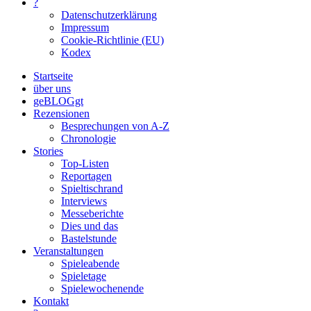
?
Datenschutzerklärung
Impressum
Cookie-Richtlinie (EU)
Kodex
Startseite
über uns
geBLOGgt
Rezensionen
Besprechungen von A-Z
Chronologie
Stories
Top-Listen
Reportagen
Spieltischrand
Interviews
Messeberichte
Dies und das
Bastelstunde
Veranstaltungen
Spieleabende
Spieletage
Spielewochenende
Kontakt