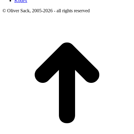
Kodex
© Oliver Sack, 2005-2026 - all rights reserved
t
T