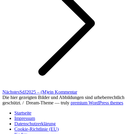
Nächster
Nächstes
SdJ2025 – (M)ein Kommentar
Beitrag:
Die hier gezeigten Bilder und Abbildungen sind urheberrechtlich
geschützt. / Dream-Theme — truly
premium WordPress themes
Startseite
Impressum
Datenschutzerklärung
Cookie-Richtlinie (EU)