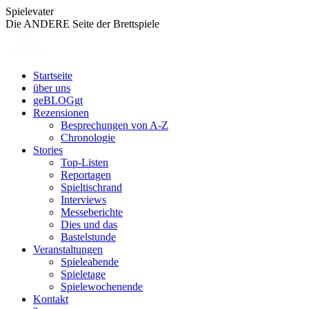
Zum
Spielevater
Inhalt
Die ANDERE Seite der Brettspiele
springen
Startseite
über uns
geBLOGgt
Rezensionen
Besprechungen von A-Z
Chronologie
Stories
Top-Listen
Reportagen
Spieltischrand
Interviews
Messeberichte
Dies und das
Bastelstunde
Veranstaltungen
Spieleabende
Spieletage
Spielewochenende
Kontakt