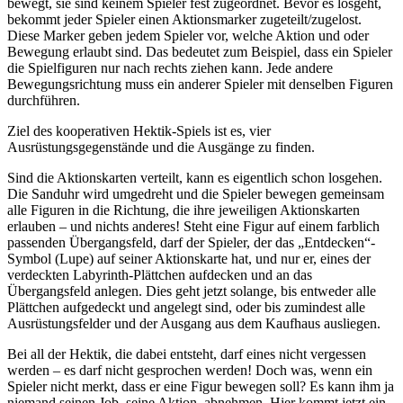
bewegt, sie sind keinem Spieler fest zugeordnet. Bevor es losgeht,
bekommt jeder Spieler einen Aktionsmarker zugeteilt/zugelost.
Diese Marker geben jedem Spieler vor, welche Aktion und oder
Bewegung erlaubt sind. Das bedeutet zum Beispiel, dass ein Spieler
die Spielfiguren nur nach rechts ziehen kann. Jede andere
Bewegungsrichtung muss ein anderer Spieler mit denselben Figuren
durchführen.
Ziel des kooperativen Hektik-Spiels ist es, vier
Ausrüstungsgegenstände und die Ausgänge zu finden.
Sind die Aktionskarten verteilt, kann es eigentlich schon losgehen.
Die Sanduhr wird umgedreht und die Spieler bewegen gemeinsam
alle Figuren in die Richtung, die ihre jeweiligen Aktionskarten
erlauben – und nichts anderes! Steht eine Figur auf einem farblich
passenden Übergangsfeld, darf der Spieler, der das „Entdecken“-
Symbol (Lupe) auf seiner Aktionskarte hat, und nur er, eines der
verdeckten Labyrinth-Plättchen aufdecken und an das
Übergangsfeld anlegen. Dies geht jetzt solange, bis entweder alle
Plättchen aufgedeckt und angelegt sind, oder bis zumindest alle
Ausrüstungsfelder und der Ausgang aus dem Kaufhaus ausliegen.
Bei all der Hektik, die dabei entsteht, darf eines nicht vergessen
werden – es darf nicht gesprochen werden! Doch was, wenn ein
Spieler nicht merkt, dass er eine Figur bewegen soll? Es kann ihm ja
niemand seinen Job, seine Aktion, abnehmen. Hier kommt jetzt ein