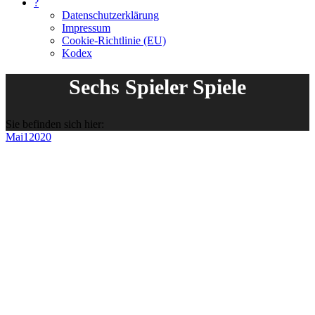
?
Datenschutzerklärung
Impressum
Cookie-Richtlinie (EU)
Kodex
Sechs Spieler Spiele
Sie befinden sich hier:
Mai
1
2020