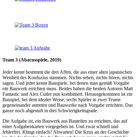
Team 3 (Abacusspiele, 2019)
Jeder kennt bestimmt die drei Affen, die aus einer alten japanischen
Weisheit des Konfuzius stammen. Nichts sehen, nichts hören, nichts
sagen. Und jeder kennt Bauspiele, bei denen man gemäß Vorgabe
ein Bauwerk errichten muss. Beides haben die beiden Autoren Matt
Fantastic und Alex Cutler nun kombiniert. Herausgekommen ist ein
Bauspiel, bei dem idealer Weise, sechs Spieler in zwei Teams
gegeneinander antreten und Bauwerke nach Vorgabe errichten. Das
ganze noch abgestuft in drei Schwierigkeitsgrade.
Die Aufgabe ist, ein Bauwerk aus Bauteilen zu errichten, das auf
einer Aufgabenkarten vorgegeben ist. Und zwar schnell und
fehlerfrei. Klingt einfach? Abwarten! Die Krux an der Geschichte