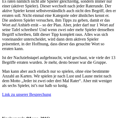
Es raten nämlich nicht alle Spieler gleichzeitig, sondern immer nur
einer (aktiver Spieler). Dieser wechselt nach jeder Raterunde. Der
aktive Spieler kennt selbstverständlich auch nicht den Begriff, den er
erraten soll. Nicht einmal eine Kategorie oder ähnliches kennt er.
Die anderen Spieler versuchen, ihm Tipps zu geben, damit er das
Wort auf Anhieb errät – so der Plan. Aber, jeder darf nur 1 Wort auf
seine Tafel schreiben! Und wenn zwei oder mehr Spieler denselben
Begriff schreiben, fällt dieser Tipp komplett raus. Alles was sich
voneinander unterscheidet, wird dann dem aktiven Spieler
präsentiert, in der Hoffnung, dass dieser das gesuchte Wort so
erraten kann.
Ist der Nachziehstapel aufgebraucht, wird geschaut, wie viele der 13
Begriffe erraten wurden. Je mehr, desto besser war die Gruppe.
Man kann aber auch einfach nur so spielen, ohne eine bestimmte
Anzahl an Karten. Wir spielen je nach Lust und Laune meist nach
dem Motto „Jeder ist zwei oder drei Mal Rater“. Aber mit weniger
als sechs Spieler, ist’s nur halb so lustig.
Link zu unserer Besprechung