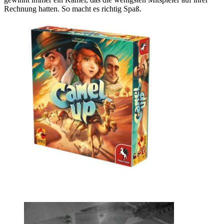
Rechnung hatten. So macht es richtig Spaß.