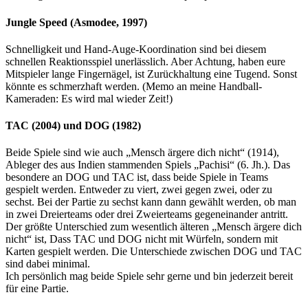
Jungle Speed (Asmodee, 1997)
Schnelligkeit und Hand-Auge-Koordination sind bei diesem
schnellen Reaktionsspiel unerlässlich. Aber Achtung, haben eure
Mitspieler lange Fingernägel, ist Zurückhaltung eine Tugend. Sonst
könnte es schmerzhaft werden. (Memo an meine Handball-
Kameraden: Es wird mal wieder Zeit!)
TAC (2004) und DOG (1982)
Beide Spiele sind wie auch „Mensch ärgere dich nicht“ (1914),
Ableger des aus Indien stammenden Spiels „Pachisi“ (6. Jh.). Das
besondere an DOG und TAC ist, dass beide Spiele in Teams
gespielt werden. Entweder zu viert, zwei gegen zwei, oder zu
sechst. Bei der Partie zu sechst kann dann gewählt werden, ob man
in zwei Dreierteams oder drei Zweierteams gegeneinander antritt.
Der größte Unterschied zum wesentlich älteren „Mensch ärgere dich
nicht“ ist, Dass TAC und DOG nicht mit Würfeln, sondern mit
Karten gespielt werden. Die Unterschiede zwischen DOG und TAC
sind dabei minimal.
Ich persönlich mag beide Spiele sehr gerne und bin jederzeit bereit
für eine Partie.