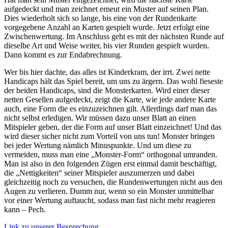
aufgedeckt und man zeichnet erneut ein Muster auf seinen Plan.
Dies wiederholt sich so lange, bis eine von der Rundenkarte
vorgegebene Anzahl an Karten gespielt wurde. Jetzt erfolgt eine
Zwischenwertung. Im Anschluss geht es mit der nächsten Runde auf
dieselbe Art und Weise weiter, bis vier Runden gespielt wurden.
Dann kommt es zur Endabrechnung.
Wer bis hier dachte, das alles ist Kinderkram, der irrt. Zwei nette
Handicaps hält das Spiel bereit, um uns zu ärgern. Das wohl fieseste
der beiden Handicaps, sind die Monsterkarten. Wird einer dieser
netten Gesellen aufgedeckt, zeigt die Karte, wie jede andere Karte
auch, eine Form die es einzuzeichnen gilt. Allerdings darf man das
nicht selbst erledigen. Wir müssen dazu unser Blatt an einen
Mitspieler geben, der die Form auf unser Blatt einzeichnet! Und das
wird dieser sicher nicht zum Vorteil von uns tun! Monster bringen
bei jeder Wertung nämlich Minuspunkte. Und um diese zu
vermeiden, muss man eine „Monster-Form“ orthogonal umranden.
Man ist also in den folgenden Zügen erst einmal damit beschäftigt,
die „Nettigkeiten“ seiner Mitspieler auszumerzen und dabei
gleichzeitig noch zu versuchen, die Rundenwertungen nicht aus den
Augen zu verlieren. Dumm nur, wenn so ein Monster unmittelbar
vor einer Wertung auftaucht, sodass man fast nicht mehr reagieren
kann – Pech.
Link zu unserer Besprechung