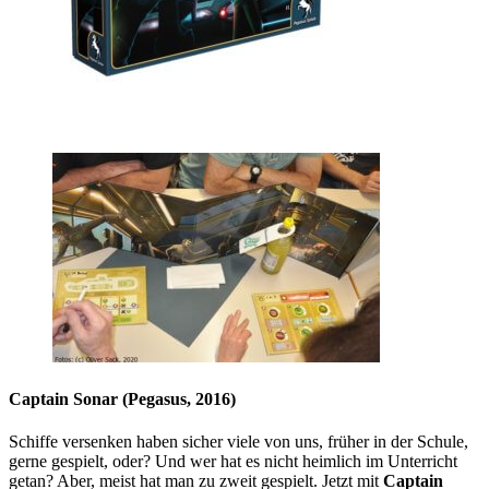
Captain Sonar (Pegasus, 2016)
Schiffe versenken haben sicher viele von uns, früher in der Schule,
gerne gespielt, oder? Und wer hat es nicht heimlich im Unterricht
getan? Aber, meist hat man zu zweit gespielt. Jetzt mit
Captain