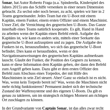
Sonar
, hat Autor Roberto Fraga (u.a. Spinderella, Kinderspiel des
Jahres 2015) uns das Schiffe versenken in einer neuen Dimension
gebracht. Zu sechst oder noch besser, zu acht, spielen wir hier in 2
Teams gegeneinander. Jedes Team hat ein U-Boot mit einem
Kapitän, einem Funker, einem ersten Offizier und einem Maschinist.
Unser Ziel, die Vernichtung des gegnerischen U-Boots. Das Ganze
innerhalb eines Teams natürlich kooperativ. Es gilt, Hand in Hand
zu arbeiten wenn der Kapitän einen Befehl erteilt. Aufgabe des
Kapitäns ist, wie kann es anders sein, mittels einer Seekarte das
gegnerische U-Boot aufzuspüren und zu jagen. Die Aufgabe des
Funkers ist es, herauszufinden, wo sich das gegnerische U-Boot
befindet. Dies kann er herausfinden, wenn er den
Navigationsanweisungen des gegnerischen Kapitäns aufmerksam
lauscht. Glaubt der Funker, die Position des Gegners zu kennen,
kann er diese Information dem Kapitän geben, der dann den Befehl
zum Angriff geben kann. Dazu gibt er dem ersten Offizier den
Befehl zum Abschuss eines Torpedos, der mit Hilfe des
Maschinisten in sein Ziel steuert. Aber! Ganz so einfach ist es nicht.
Was, wenn kein Torpedo bereit ist? Was, wenn die Maschinen nicht
mehr richtig funktionieren? Permanent ändert sich der technische
Zustand der Waffensysteme und des eigenen U-Boots. Da gilt es
genau zu taktieren, um im strategisch richtigen Moment am richtigen
Ort zuschlagen zu können.
In der Grundvariante von
Captain Sonar
, ist das alles zwar recht