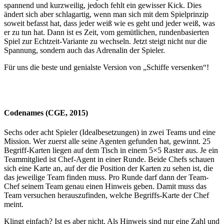
spannend und kurzweilig, jedoch fehlt ein gewisser Kick. Dies
ändert sich aber schlagartig, wenn man sich mit dem Spielprinzip
soweit befasst hat, dass jeder weiß wie es geht und jeder weiß, was
er zu tun hat. Dann ist es Zeit, vom gemütlichen, rundenbasierten
Spiel zur Echtzeit-Variante zu wechseln. Jetzt steigt nicht nur die
Spannung, sondern auch das Adrenalin der Spieler.
Für uns die beste und genialste Version von „Schiffe versenken“!
Codenames (CGE, 2015)
Sechs oder acht Spieler (Idealbesetzungen) in zwei Teams und eine
Mission. Wer zuerst alle seine Agenten gefunden hat, gewinnt. 25
Begriff-Karten liegen auf dem Tisch in einem 5×5 Raster aus. Je ein
Teammitglied ist Chef-Agent in einer Runde. Beide Chefs schauen
sich eine Karte an, auf der die Position der Karten zu sehen ist, die
das jeweilige Team finden muss. Pro Runde darf dann der Team-
Chef seinem Team genau einen Hinweis geben. Damit muss das
Team versuchen herauszufinden, welche Begriffs-Karte der Chef
meint.
Klingt einfach? Ist es aber nicht. Als Hinweis sind nur eine Zahl und