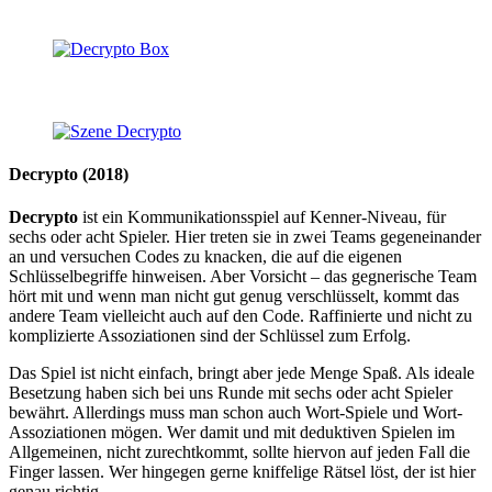
Decrypto (2018)
Decrypto
ist ein Kommunikationsspiel auf Kenner-Niveau, für
sechs oder acht Spieler. Hier treten sie in zwei Teams gegeneinander
an und versuchen Codes zu knacken, die auf die eigenen
Schlüsselbegriffe hinweisen. Aber Vorsicht – das gegnerische Team
hört mit und wenn man nicht gut genug verschlüsselt, kommt das
andere Team vielleicht auch auf den Code. Raffinierte und nicht zu
komplizierte Assoziationen sind der Schlüssel zum Erfolg.
Das Spiel ist nicht einfach, bringt aber jede Menge Spaß. Als ideale
Besetzung haben sich bei uns Runde mit sechs oder acht Spieler
bewährt. Allerdings muss man schon auch Wort-Spiele und Wort-
Assoziationen mögen. Wer damit und mit deduktiven Spielen im
Allgemeinen, nicht zurechtkommt, sollte hiervon auf jeden Fall die
Finger lassen. Wer hingegen gerne kniffelige Rätsel löst, der ist hier
genau richtig.